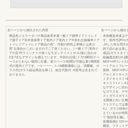
左ページから抽出された内容
右ページから抽出
商品色ジエラータパチ商品体系木遣一般ドア標準ドアトイレド
本体構造本体はデ
ア親子ド7'非木造保準ドア室内ドア室内ドア中折れ仕線撮準ドア
す。室内弓[声mデ
トイレドアトイレドア商品の色"、印刷の特性よ実物とは多少
JHした恒を同方
異"る場合がございますのでご了承ください。￨一般ドア￨室内ド
的で品のある美し
アの定1ftラインナァス様々なモダンテイストやJIJ途に合わせ、
成品(ガラスタイ
E主7古なデザインを捕えています。中折れ仕様￨ド7のl閣l剖スペ
組編遣志村LVL(
ースがとれない場所に伝通。省スペースl剖聞が可能な新￨瑚閉形
MDF+HPJシト
式の室内ドアです。一L一一一」I~16縄舷価格には、消費械、ガ
ートアルミフレー
ラス代(ガラス組込商品を陣く)、組立代取付..il!貿等は含まれで
形材、MDF+HPJ
おりません.
アルミダイキャス
ミダイキャスト+
キャス卜+メッキ
なデザインに合わ
なガラスを、デサイ
スミガラスガラス
る開催と向い立雌
ストステムでは遁
IIJ。ガラス特
えているのが特民
て‘熱担理を施L
造費面倒(t.1D
構造。フラットデ