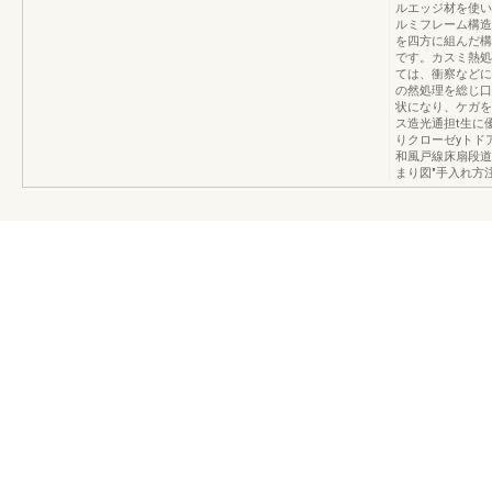
ルエッジ材を使い
ルミフレーム構造'
を四方に組んだ構
です。カスミ熱処
ては、衝察などに
の然処理を総じ口
状になり、ケガを
ス造光通担t生に
りクローゼyトド
和風戸線床扇段道作
まり図"手入れ方注