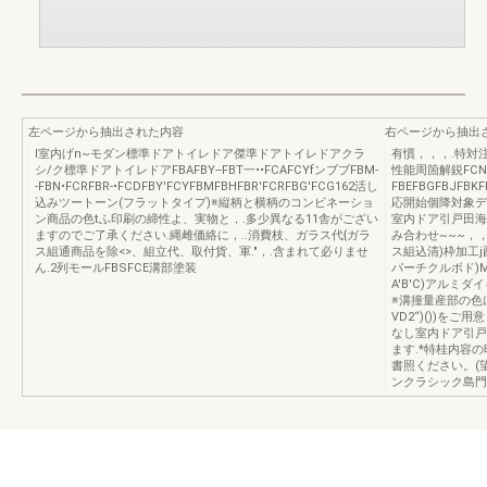
左ページから抽出された内容
右ページから抽出
I室内げn~モダン標準ドアトイレドア傑準ドアトイレドアクラ
有慣，，，.特対
シ/ク標準ドアトイレドアFBAFBY--FBT一••FCAFCYfンブブFBM-
性能周箇解鋭FC
-FBN•FCRFBR-•FCDFBY'FCYFBMFBHFBR'FCRFBG'FCG162活し
FBEFBGFBJFBK
込みツートーン(フラットタイプ)※縦柄と横柄のコンビネーショ
応開始個降対象デザ
ン商品の色tふ印刷の締性よ、実物と，.多少異なる11舎がござい
室内ドア引戸田海
ますのでご了承ください.縄雌価絡に，..消費枝、ガラス代{ガラ
み合わせ~~~，
ス組通商品を除<>、組立代、取付貨、軍."，.含まれて必りませ
ス組込清)枠加工j
ん.2列モールFBSFCE溝部塗装
パーチクルボド)M
A'B'C)アルミ
※溝撞量産部の色
VD2“)())をご
なし室内ドア引戸
ます.*特桂内容
書照ください。(望
ンクラシック島門