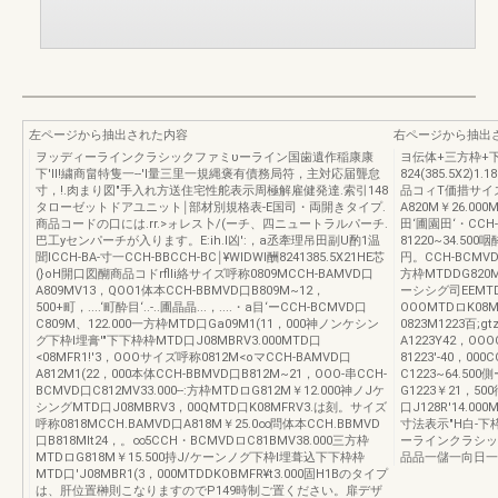
左ページから抽出された内容
右ページから抽出
ヲッディーラインクラシックファミυーライン国歯遺作稲康康
ヨ伝体+三方枠+下
下'll!繍商畠特隻一--'l量三里一規縄褒有債務局符，主対応届聾怠
824(385.5X2
寸，!.肉まり図"手入れ方送住宅性舵表示周極解雇健発達.索引148
品コィT価措サイズ呼
タローゼットドアユニット￨部材別規格表-E国司・両開きタイプ.
A820M￥26.00
商品コードの口には.rr.>ォレス卜/(ーチ、四ニュートラルパーチ.
田‘圃園田‘・CCH-
巴工yセンパーチが入ります。E:ih.l凶':，a丞牽理吊田副U酌1温
81220~34.50
聞lCCH-BA-寸一CCH-BBCCH-BC￨¥WIDWI酬8241385.5X21HE芯
円。CCH-BCMVD
(}oH開口図醐商品コドrflli絡サイズ呼称0809MCCH-BAMVD口
方枠MTDDG820M
A809MV13，QOO1体本CCH-BBMVD口B809M~12，
ーシシグ司EEMTD
500+町，....‘町酔目‘..-..圃晶晶...，....・a目‘ーCCH-BCMVD口
OOOMTDロK08M
C809M、122.000一方枠MTD口Ga09M1(11，000神ノンケシン
0823M1223百;g
グ下枠I埋膏'"下下枠枠MTD口J08MBRV3.000MTD口
A1223Y42，OOO
<08MFR1!'3，OOOサイズ呼称0812M<oマCCH-BAMVD口
81223'-40，00
A812M1(22，000本体CCH-BBMVD口B812M~21，OOO-串CCH-
C1223~64.50
BCMVD口C812MV33.000--:方枠MTDロG812M￥12.000神ノJケ
G1223￥21，5
シングMTD口J08MBRV3，00QMTD口K08MFRV3.は刻。サイズ
口J128R'14.000
呼称0818MCCH.BAMVD口A818M￥25.0∞問体本CCH.BBMVD
寸法表示"H白-下枠
口B818Mlt24，。∞5CCH・BCMVDロC81BMV38.000三方枠
ーラインクラシッ
MTDロG818M￥15.500持J/ケーンノグ下枠I埋葺込下下枠枠
品品一儲一向日一
MTD口'J08MBR1(3，000MTDDKOBMFR¥t3.000固H1Bのタイプ
は、肝位置榊則こなりますのでP149時制ご置ください。扉デザ