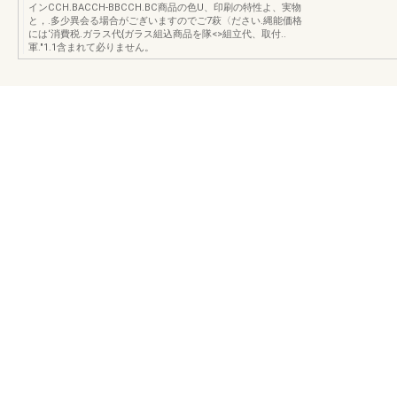
インCCH.BACCH-BBCCH.BC商品の色U、印刷の特性よ、実物
と，.多少異会る場合がごぎいますのでご7萩〈ださい.縄能価格
には‘消費税.ガラス代{ガラス組込商品を隊<>組立代、取付..
軍."1.1含まれて必りません。