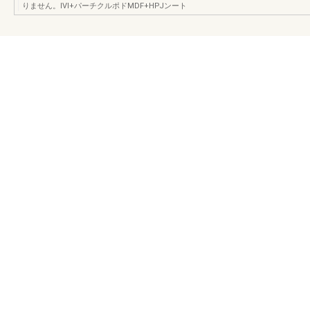
りません。lVl+パーチクルポドMDF+HPJンート