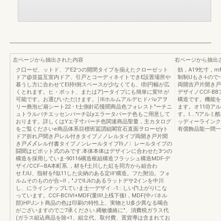
左ページから抽出された内容
右ページから抽出
ク口ーゼ、ットド、アE2つの開閉タイプを揃えたクローゼット
効，A19乞寸，m
ドア@並益互室内ドア、引戸とコーディネイトできE設置場所や
制制Uもさ-l-の
暮うし方に合わせてEl持l倒スペースが少なくても、l剖円幅が広
両開吉戸片開き戸H
くとれます。ヒ・ポット、または7')ータイプにも簡単に変!l!:が
デザイノCCF-
可能です。お選びいただけます。￨lllホルムアルデヒドバυアヲ
構造です。機能を
リー務泡ピ扇シート22・t士側針応慢聞商品色フォレスト"ーチニ
ます。オ110)
ュトラルパチエッセンパーチ以yエラータパーテ色もご用意して
す。I...."I
おります。詳しくはYエ子寸パーチ色関連商品聖量，主カタログ
ッディーラインク
をご覧くださいe商品体系目標班冨謂組閣官石直面ヲローゼyト
有償飾品龍一間一
ドア折れ戸聞き戸レル付きタイプノノレルタイプ両開き戸片聞
き戸〆〆レル付書タイプノンレールタイプl!iノ〉レールタイプの
闘聞はピポット式のみです.本体本体はデザインに合わせた3つの
構造を採用していま-90116構造枢組構造フラッシュ構造MDF-デ
ザイ/CCF~BA本町系.，材をf士川した紅を同方から組合わ
せ.f;IU、指材をf似11した尖納のある定iII'構造。フた附泊。フォ
ルムそのものが合~I!，"JでllJIのあるラットデサ2インを中川
し、にラインナップLていま士一デザイ:.-1::.しい{"I上がりlこな
っています。CCF-BClVl+MDF(量III!上桟下後I，MDF(中パネル
部)HPJント商品の色は印刷の特性上、実物とU多少異なる喝合
がございますのでご7承ください.縄敏価絡に"、消費税ガラス代
(ガラス組込商品を除<1、組立代、取付費、置貨導は含まれてお