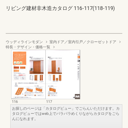
リビング建材非木造カタログ 116-117(118-119)
ウッディラインモダン
室内ドア／室内引戸／クローゼットドア
特長・デザイン・価格一覧
116
117
お探しのページは「カタログビュー」でごらんいただけます。カ
タログビューではweb上でパラパラめくりながらカタログをごら
んになれます。