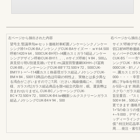
左ページから抽出された内容
右ページから抽出
望号主.堅議準匁w-セット価格対車町囲ノンケーシンクノンケー
サイス'呼称デザ
シング枠1+CUK-BAノンケンノグCUK-BAサイズ-ー・.w￥64.500
切口材W呼称価絡
呼称1420￥64，500CUK-BH可I~I4圃カスミガラ1岨込ノンケー
セノパーチCUK-B
シングデザイン呼称CUK-BH11.，.，nサイズ呼称￨￥84，500ム
CUK-B5「一一
床見切り明U別遣見禍いですE::m;議室田聖書嗣IXIHH~)1冨商
ンングCUK・B5￥9
CUK-BB』ノンケーシングCUK-BB'1'72.500￥72，500CUK-
000CUK・B1ノ
BM11!トー'---114圃カスミ栴昼理ガラス組込ノJケシングCUK-
一..圃カスミガラ
BM￥84，500112商品の色ほ印刷の特性よ、実物とは多少異な
000-・・・・
る渇合がございますのでご7;民〈ださい.掲線価織に<:、消貴
縛にヲIp&iを特注に
様、ガラス代(ガラス組込商品を隙<l組立代取付，眠、運賃轡は
か5沼べます.簡易
含まれτおりまぜん.CUK-BCノンケーシングCUK-
スク1)-:'-ガラ
BC￥72.500￥72，500CUK-B4.la4醐新シルクスクリーンガラス
旨呈量百..・"ス
組込ノJケシングCUK-B4￥94，500
500￥84，50
更できます.価格
1>'5の命コリ
+~9.000，デザ
ッディーラインク
償.".特注対応
周......発注・索引