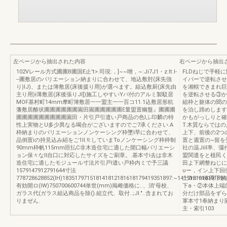
左ページから抽出された内容
右ページから抽出
102Vレール方式圃圃B圃国E止't>.司現:，]~~噌，~:Ji7J1・z:lt.l-
FLDねじで手軽に開
--圃敷居のバリエーション納まりに合わせて、地込敷肘(床先強
イパーで逆転させ
り)IJ)、または簿敷居(床後援り用)が選べます。組込敷厨(床先由
を湘轄できまれ巨
主り用)i薄敷居(床後張りJI])施工しやすいYパ付のアルミ製駁居
を逆転させる③か
MOF基村町14mm摩町簿敷居一一盟主一一百コ11.1込敷居形杭
組枠と躯体の聞の
藩敷居酪状圃圃圃圃圃圃園田園圃圃圃圃圃E量盟置幽盤』圃圃圃
を泊し蹄めします
圃圃圃圃圃圃圃圃圃園田・片引戸引遣い戸商品の色lふ印麟の特
かもがっしりと確
性上実物とU多少異なる喝合がございますのでご7承ください.A
T.木質ならでは
枠納まりのバリエーションノンケーシング枠墜l早に合わせて、
上下、前後の2つ
品倒置iの持見込み紹をご1lI.!l:していまToノンケーシング枠枠制
置と週置の~留を
90mm枠帆115mm匝払C非木造住宅に適した開口幅バリエーシ
社の温JilI率
ョン保々なII自口に対応したサイズをご刷章。.基本寸i去は非木
盟関遣をと植民くだ
造住宅に適したモジュール寸法片引戸l遣い戸枠内ミで予三議
田よ下網整ねじに
1579147912791644寸法
υー，イン上下回
778728628852(lH)183517971518141812181618179419351897:~1419121916191894
土2mml体両下
有効開ロ(lW)750700600744単世(mm)掲雌価格に..、消'母校、
下a・②本体上端
ガラス代(ガラス組込商品を除().組立代、取付..;JI."..含まれてお
分だけ部品をずら
りまぜん.
軍本寸1奉納まり
主・索引103