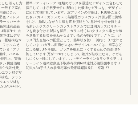
した.暮らし方
機準ドアトイレドア3種類のガラスを最適なデザインに合わせて
。一般ドア室内
採用していま示日安全性に配l曲した最適なガラスを、デザイン
川途に合わ
に応じて採lTlしています。潔デザインの俳細は、P.88をご置く
￨商品色フォレス
ださい.カスミガラスカスミ熱処理ガラスガラス片側ぷ面に拠憾
エラータパーチ
をftけ、鼎If;しながら世線を直る慣能と“い意匠性を併せ持ちま
チ色関連商品笹
も新シルクスクリーンガラストステムでは透明ガラスにそチー
"i::l:;:吉
フを暁き付ける製怯を採用。ガラス特-(.1のクリスタル串と世線
本体本体はデザ
を遮断する劫梨を長ねそなえているのが特段です。さらに、ガ
造一枢組構造木
ラス円安全性への配置として、熱埠峻を施L、倒れに〈い世叶と
。フォルムそ
していまマιガラス面摘が大きいデザインについては、衝窓など
いまi".デザ
による敏JUを考曙L、ガラスを柵れに〈くするための然処理を
峰、祖緑、パネル
施しています.万が一r.lれてしまってι鍍片が絃状になり、ケガを
刷の特性上、実物
しにくい~肘にしています。.，~デイーラインタヲシヲタヲ，ミ
さい.掲鍵価格
リーライン遺体総康底下取締有償鱒lo精達対応編塁捌本ま寸り
、組立代取付費、
闘滋a方s手法入れ住褒宅示位艶用睡曙観発注・察署l87
ルエツン材デザ
帯構造。フラッ
ルエッジ材を
LMDF+HPJ