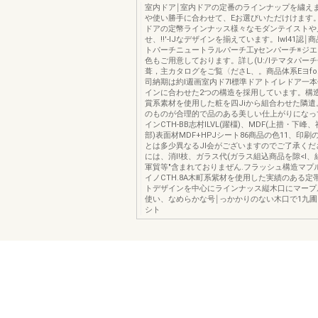
室内ドア￨室内ドアの定番のラインナップを繍えま
や使い勝手に合わせて、Eお選びいただけけます
ドアの定幣ラインナッス様々なモダンテイストや
せ、!!'-lJなデザインを揃えています。lwI41認
トパーチニュートラルパーチ工yセンパーチ※ジ
色もご用意しております。詳し(U:/Iテマタパー
葺，主カタログをご覧〈ださL、。商品体系Eヨfo.U毒事
司納期は約I週画室内ド7I標準ドアトイレドア一
インに合わせた2つの構造を採用しています。構
賞系素材を使用した粧を四Jiから組合わせた隣遣
のものが合理的で品のある美しい仕上がりになって
インCTH-BB志村ILVL(躍橿)、MDF(上措・下
部)表面材MDF+HPJシート86商品の色11、印
とは多少異なるJI会がございますのでご了承くだ
には、消I!枝、ガラス代(ガラス組込商品を隙<l
軍貿等"含まれておりまぜん.フラッシュ構造マプ
イノCTH.8A木町系紫材を使用した実績のある定
トデザインを中心にラインナッス縦木口にマープ
使い、なめらかな号￨っかかりのない木口で1九圃LV
シト