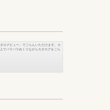
タログビュー」でごらんいただけます。カ
b上でパラパラめくりながらカタログをごら