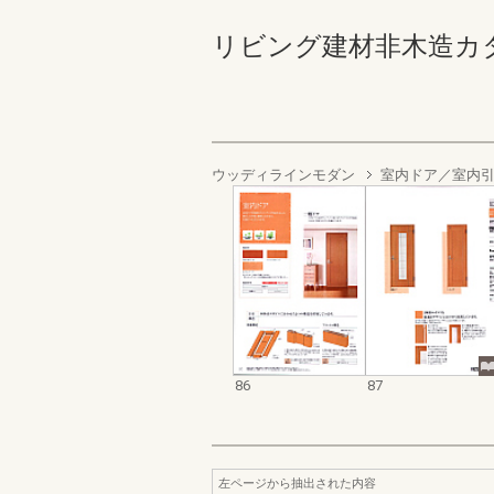
リビング建材非木造カタログ 
ウッディラインモダン
室内ドア／室内
86
87
左ページから抽出された内容