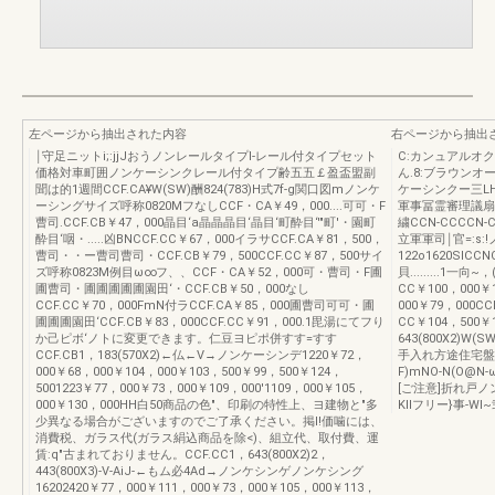
左ページから抽出された内容
右ページから抽出
￨守足ニットi;:jjJおうノンレールタイプl-レール付タイプセット
C:カンュアルオ
価格対車町囲ノンケーシンクレール付タイプ齢五五￡盈盃盟副
ん.8:ブラウン
聞は的1週間CCF.CA¥W(SW)酬824(783)H式7f-g関口図mノンケ
ケーシンクー三L
ーシングサイズ呼称0820MフなしCCF・CA￥49，000....可可・F
軍事冨霊審理議扇
曹司.CCF.CB￥47，000晶目‘a晶晶晶目‘晶目‘町酔目‘'"町'・園町
繍CCN-CCCCN-C
酔目‘咽・.....凶BNCCF.CC￥67，000イラサCCF.CA￥81，500，
立軍軍司￨官=:s
曹司・・ー曹司曹司・CCF.CB￥79，500CCF.CC￥87，500サイ
122o1620SlCCNCAI
ズ呼称0823M例目ω∞フ、、CCF・CA￥52，000可・曹司・F圃
貝.........1一向~，()()
圃曹司・圃圃圃圃圃園田‘・CCF.CB￥50，000なし
CC￥100，000￥
CCF.CC￥70，000FmN付ラCCF.CA￥85，000圃曹司可可・圃
000￥79，000CCN-CB
圃圃圃園田‘CCF.CB￥83，000CCF.CC￥91，000.1毘湯にてフり
CC￥104，500
か己ピボ‘ノトに変更できます。仁豆ヨピポ併すす=すす
643(800X2)
CCF.CB1，183(570X2)←仏←V→ノンケーシンデ1220￥72，
手入れ方途住宅盤舵褒
000￥68，000￥104，000￥103，500￥99，500￥124，
F)mNO-N(O@
5001223￥77，000￥73，000￥109，000'1109，000￥105，
[ご注意]折れ戸
000￥130，000HH白50商品の色"、印刷の特性上、ヨ建物と"多
KlIフリー}事-W
少異なる場合がございますのでご了承ください。掲I!価噛には、
消費税、ガラス代(ガラス絹込商品を除<)、組立代、取付費、運
賃:q"古まれておりません。CCF.CC1，643(800X2)2，
443(800X3)-V-AiJ-←もム必4Ad→ノンケシンゲノンケシング
16202420￥77，000￥111，000￥73，000￥105，000￥113，