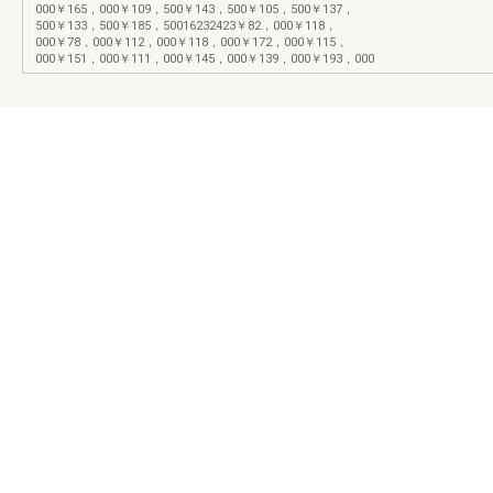
000￥165，000￥109，500￥143，500￥105，500￥137，
500￥133，500￥185，50016232423￥82，000￥118，
000￥78，000￥112，000￥118，000￥172，000￥115，
000￥151，000￥111，000￥145，000￥139，000￥193，000