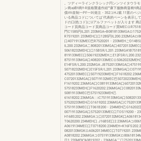
。ツディーラインクラシック円ンンツイタウラモ
ン商a縛!I商!!-R規格襲遺作紺'"康下服飾商畠椅!
償i!I!i皇制一PF一叫発注・352コHJ索.11置の
いる商品コドについては‘代表的ペーンを表示して
ドの口{色コド)にUアルファベットが入ります.商
コード頁商品コード頁商品コード買MECロR751820
門C1585円IL201.233MGA=B0818133MGAロ175
R7519201.233MEH口口1285円IL200.232MGAロ8
口40719132MEC巴R7520201・233MEHごD14B
IL200.232MGA二80820133MGA口40720132ME
50618232MEH口口15BSR/L201.233MGA'IB751
819133MEC口50619232MEHニE12FSR/L200.2
87519133MGA口40820133MECロ50620232MEH
E14FSR/L200.232MGA:JB7520133MGA口4751
50718232MEH口E15FSR/L201.233MGA口C071
47520133MEC口50719233MEH口F1618202.236
C0720132MGA口50719132MEC巴50720233ME
F1619202.236MGA口C0819133MGA口6072013
57518233MEH口F1620202.236MGA口C082013
50819133MEC巴57519233MEH己
61618202.236MGA::::iC7519133MGA口508201
57520233MEH己G1619202.236MGA口C752013
57519133MEC口T061B200・234MEH己G16202
00719132MGA口57520133MEC口TOS19200・2
H168S202.236MGAコ口0720132MGK口A06181
T0620200.234MEH口.J16BSE口2.236MGAコ00
A0619134MEC口T0718200.234MEH=K16FS202.236
0820133MGKロA0620134MEC口T0719201.235
A0818202.236MGAコ07519133MGKロ80618134
日1.235MEK"A0819202・236MGA二口7520133