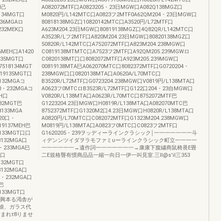
H己
A082072MTF口A0823205・23日MGW口A082Q138MGZ口
9134MGT口
M0820円/L142MTC口A0823フ2MTF0A62QM204・23日MGW口
236MGAロ
80818138MGZ口10820142MTC口A3520円/L72MTF口
.232MEK口
A623M204.23日MGW口80819138MGZ口4Q82QR/L142MTC口
A3523R/Lフ2MTF口A820M204.23日MGW口80820138MGZ口
50820R/L142MTC口A752072MTF口A823M204.238MGW口
36MEH口A1420
C0819138MTMTC口A7523フ2MTF口A92QM205.239MGWロ
135MGT口
C0820138MT口口8082072MTF口A923M205.239MGW口
7518134MGT
00819138MTA巳A062070MTC口8082372MTF口G0720204・
519135MGT口
238MGW口口0820138MTA口A0620A/L70MTC口
8132MGAコ
B3520R/L72MTF口G0723204.238MGW口V0819円/L138MTA口
00・232MGAコ
A0623フ0MTCロB3523R/L72MTF口G122口204・23自MGW口
EH口
V0820R/L138MTA口A0623R/L70MTC口8752072MTF巴
132MGT巴
G1223204.23日MGW口H0819R/L138MTA口A082070MTC巴
8133MGA
8752372MTF口G1320M2口4.23日MGW口H0820R/L138MTA口
L20口・
A0820円/L70MTC口C082072MTF口G1323M204.238MGW口
19137MEH巴
M0819円/L138MTA口A0823フ0MTC口C0823フ2MTF口
9133MGT口口
G1620205・239ヲッディーラインクラシック￨一一一一一一一斗
8132MGA口
ィデンンツイダヲラモファミυーラインクラシック町立一一一一
1・233MGA巳
一一一一一一→遺作詞一一一一一一一→康康下腹繍商鼠椅畏E畳
H口
二E規格聾有慣商品品一縮一向日一伊一叫見室.三lI@s'iI三353
0132MGT口
8132MGA口
00・232MGA口
H巴
9133MGT口
少興本る渇舎が
費娘、ガラス代
含まれτ8りませ