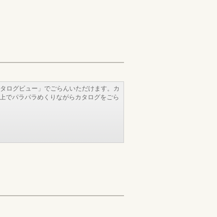
タログビュー」でごらんいただけます。カ
b上でパラパラめくりながらカタログをごら