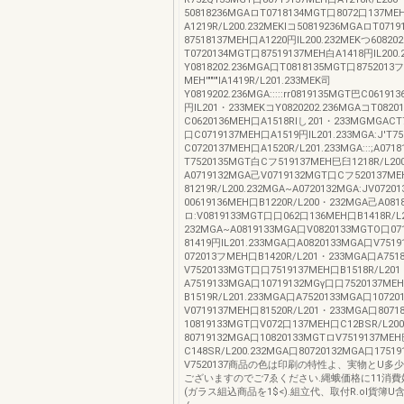
50818236MGAロT0718134MGT口8072口137ME
A1219R/L200.232MEKIコ50819236MGAロT071
87518137MEH口A1220円IL200.232MEKつ60820
T0720134MGT口87519137MEH白A1418円IL200
Y0818202.236MGA口T0818135MGT口8752013フ
MEH'""'"lA1419R/L201.233MEK司
Y0819202.236MGA:::::rr0819135MGT巴C06191
円IL201・233MEKコY0820202.236MGAコT0820
C0620136MEH口A1518RIし201・233MGMGACT
口C0719137MEH口A1519円IL201.233MGA:J'T7
C0720137MEH口A1520R/L201.233MGA:::;A071
T7520135MGT白Cフ519137MEH巳臼1218R/L2
A0719132MGA己V0719132MGT口Cフ520137M
81219R/L200.232MGA~A0720132MGA:JV0720
00619136MEH口B1220R/L200・232MGA己A081
ロ:V0819133MGT口口062口136MEH口B1418R/
232MGA~A0819133MGA口V0820133MGTO口07
81419円IL201.233MGA口A0820133MGA口V751
072013フMEH口B1420R/L201・233MGA口A751
V7520133MGT口口7519137MEH口B1518R/L20
A7519133MGA口10719132MGγ口口7520137ME
B1519R/L201.233MGA口A7520133MGA口1072
V0719137MEH口81520R/L201・233MGA口8071
10819133MGT口V072口137MEH口C12BSR/L2
80719132MGA口10820133MGTロV7519137ME
C148SR/L200.232MGA口80720132MGA口1751
V7520137商品の色は印刷の特性よ、実物とU多
ございますのでご7ゑください.縄蛾価格に11消
(ガラス組込商品を1$<).組立代、取付R.oI貨簿U