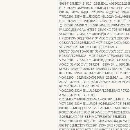
80619134MEC~518201.235MEKコA0820202.2
H0719132MGK巴80620134MEC口T7519E口1.2
0819R/L202MGA白H0720132MGK巴C0618134
T7520201.235MEK::JD082口同IL202MGALJH0
C0619134MEC口V061820口234MEKごE0819円IL
ごH0820133MGKロC0620134MEC口V0619200.2
円IL202.236MGAロH7519133MGK口T0618134
V0620200・234MEKコG0819円IL202・236MGA
H7520133MGK口T0619134MECロVQ718200.23
G0820A/L202.236MGA口M0719132MGK口γ062
VQ719201.235MEKコH0819円IL236MGA口
M0720132MGTOA061B136MEC口VQ72Q201.23
H0820A/L236MGA~M0819133MGT巳A061913
V7518201・235MEKコ~0819R凡236MGAロM08
A0620136MEC口Vフ519201・235MEK:J.J0820
M7519133MG了OA0718136MEC口V7520201.23
KOB19R/L236MGA口M7520133MGT口A071913
Y0618200・232MEKDK0820RIし236MGA.........
A0720137MEC口Y0619200.232MEKOl0819R/L
R0719134MGT0A7518137MEC口
Y0620200.232MEK:::JL0820R/L236MGA口R07
A7519137MEC口Y0718E口
0.232MEK"'"lM0818236MGA~R0818135MGT口A
Y0719201.233MEK:::JM0819236MGAOR08191
80618136MEC口Y072口201.233MEK口M08202
R0820135MGT口80619136MEC口Y7518201.233
2.236MGA口R7518134MGT巴80620136MEC口
Y7519201.233MEK己R0819202.236MGA口R751
80718136MEC巴Y7520201.233MEK口R0820202
R752Q135MGT口80719137MEH口A1218R/L20