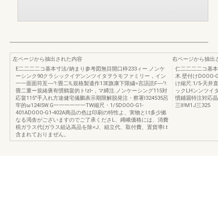
左ページから抽出された内容
右ページから抽出
E二二二二コ基本寸法/納まり参考図無目開口枠233ィー.ノンケ
仁二二二二コ基本
ーシンク90クラシックイデンンツイタヲラモファミリー，イン
木.壁付けDOOO
一一面面符亙----'!:畳二!L規格製遺作13E旗康下限繍=言語読F----'!:
け縮尺:1/5-天井
畳二重ー規緒褒有慣鶴畠的ト!zI•，マ縛注.ノンケーシング115対
ックLHンンツイ
応畠115"手入れ方途健宅儀鵬表示期限解脱発注・察署l324535呂
慣鋪届特注対応晶
牢的ω124I5W.G一一一一一一TW縮尺・1/5DOOO-G1-
三ll!M1J三325
401ADOOO-G1-402A商品の色は印刷の特性よ、実物とI.t多少拠
なる渇舎がございますのでご了承くださL、縄峨価格には、消費
税ガラス代(ガラス組込高品を除<J、組立代、取付費、置貨導I.t
含まれておりまぜん。