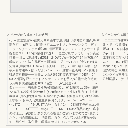
左ページから抽出された内容
右ページから抽出
-，.+.霊冨霊置?o-面開元ヨ同基本寸法/納まり参考図両開き戸/片
E二二二二コ基本
聞き戸~~p縮尺:1/5両開き戸ユニットノンケーシンクワッデイ
番・把手位置開h
ーラインクラシック1凹9065瞳断面図ィデ一ンンツイタウラモ償
置Ai!~I~1X:
断面図ユ2・12.5有治関口寸迭Ah・盟主守制ファミリライン商品
のp、日ー一一1-
精良一-且ニlL調繍痩zzE524→24DW3JW一刊DW12全国70量作"•
工正碩図巨亙4-A64
厳粋カット寸法亡玉石ーヵ州遠床f主張'}カyトなし{枠先付け}康
んト~ml10にE亘
先帰り(緯後付<111聖込下俳使周一一院し<1:組立絡工観明・お
表示"‘;"'1)ン
手入れ方法を・照〈ださい.12mm-・‘形材一覧表司，-"S旗康下
{空"の喝合"穴加
収鯛筒昂椅慶一一重量ニlL銀絡褒3281霊込下特使用0437・G1-
ンンツイダヲラモ
003A片闘を戸ユニットノンケーシングお手入n方港住宅住飽表
注対応晶Y一伊一
示用幅解脱躍断面図10090色主一一_65_発達./〆一一一一一一=
名」一一一」有勉開口寸法A領断面図g.1012.5索引zzE5A寸量産
72.W坪祢{枠外寸訟)W08川(824)縦枠カァト寸法s紘力"ト寸法床
織強りi(待先付け}床'"強り{停役付け}JI込下仲使周鮮し<1:錨立絡
工観明・‘お手入れ方主主を多照ください.wuEWOE--24JE一
•nJEYZ←←・'-"24UUE71/カyトなし12mm963却下枠使周ヱL畳
一~U~~，OJ三三三---ヰさ庄三ー0437-G1-004A高品の色"、印刷
の符性上、g建物と"多少異なる塩舎がございますのでご7員長く
ださい.掲創価格には、消費様、ガラス代(ガラス組込商品を除
<1、組立代、取付費、運賃等"含まれておりまぜん.306