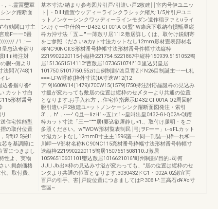
，+.霊冨璽軍
基本寸法/納まり参考図片引戸/引遣い戸2枚建￨￨室内号伊ユニッ
ーシンク躍断面
ト￨・DIIII置置ウッディーラインクラシック縮尺:1/5片引戸ユニ
一一ー
ットノンケーシンクワッディーラインモダン遺作稲ヲァミυライ
4‘'有効関口寸主
ンιけぐ一中什的ー•D432-Gl-001A-Ol盟"'W康床下収納有慣甑昼縦
一言扇F一一E畳
枠カ沖寸法「五←'"一薄敷リ居11i2.敷居詳しくは、取付け鋭朗寄
//./1..:ー
をご参照〈ださいaカyト寸法カットなし12mm形材畳表部材名
251呈忽込奇宿り
称NC90NCltS形材番号枠帳寸法形材番号件幅寸法縦枠
l!I!ii椅注対
2219902220115小縦枠221754.5221867中縦枠150939.5151052鴫
枠の賜~側より
居1513651514110f曹敷居1073651074I'10i里込男皇居
問7(748)1
101750.51017I50.55zit山例制劃/凶旦胃ZドN26目制誕主︺一L礼
2トイレ
===-LFW呼称(枠外寸法)IA寸迭W12(12
り湿込沓掴り沓f
ア'9)I600W14(1479)I700W15(1579)I750持注討応晶誕枠の見込み
い.カット寸白
寸援が変わっても敷居の位置は縦枠のセ〆ターより共通の位置
C115形材醤号
となります.お手入れ方，.住宅位指褒示D432-Gl-001A-Q2周回解
粋
脱引遣い戸2枚建ユ=ットノンケーシンク躍断面図発注・索引
橿リ
3‘..，h"，-ー-'.Q且一lizH1~五|ヱ1~皇叫出皇0432-Gl-Q02A-Ql躍
字λれ方送住宅性能型
枠カット寸法「三一'""'''居t要込叡屠静し<1.、取付け腿明・をご
込沓摺の取付位置
多照ください。w"'WDW形材覧表制民￨弓jヲFーー」ι--sFLカット
間i2.5栄I1
寸滋カントなし12mmB寸主主1596議一4同一刊誌一)枠一れ和一
位芯を基調障に
川岬一V部材名称NC90NC115亮材番号粋幅寸法形材番号特幅寸
亨位置につきまし
迭縦枠2219902220115鴨居1507651508110;J激居
の特性よ、実物
10596510601101璽込敷居1016621016"町州制劃/目的↓司何
さい.掲創価格
JULlJb出※枠の見込み寸溢が変わっても、"居の位置は縦枠のセ
立代、取付費、
ンタより共通の位置となります.3030432ドG1・002A-02泌宜丙
百戸の引手、害￨戸錠位置につきましてはP.308'!-':三高石d¥.¥o寸
雪国~