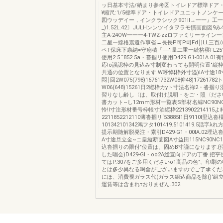
ッ日基本寸法/納まり参考図トイレドア標準ドア・-
¥縮尺:1/5標準ドア・トイレドアユニットノンケ
図ウッデイー，インクラシック901ll→一一』工
_)1.52L.42〕JULHンンツイタヲラモ慣画面図9み
主A-24OW一一一4-TWZ-zzロファミリーライン
二星ー線格震遺作事省←長長P可P司Fd￨]LL三百///////
ペT保床下康納=守扇積「----'!量二重一続格寝FL
使用2.5.“852.5a・嘗掴リ使用D429.G1-001A.01有慣
応!o誤認枠の見込み寸制変わっても開明位置"縦
共通の位置となります.W呼悼{枠外寸溢)IA寸途18寸法
悶￨回2W075(798)16761732W08仰48)1726178
W06(648)15261日2縦枠カyト寸法名祢2・沓掴
習りなし齢し〈は、取付け脱明・をご・照〈ださ
書カット~し12mm形材一覧表S部材名綜NC90N
怜!I寸注形材番号枠帳寸泊縦枠2213902214115よ
2211852212110薄沓掴リ‘53885I1日9110I里込沓
101342101342鴻フタ101419.5101419.5活
提示期随解脱発注・索引D429-G1・00lA.02埋
A寸途旦立金~ニ皇縦断薗図A寸益田115NC90NC1，5
込沓掴りの限付"位置は、固めB寸謹になります.{
した唱会)D429-Gl・oo2A総宣向ドアの丁番.把
てはP.307をご多用くださいo1高品の色"、印刷
とは多少異なる喝舎がございますのでご了承くだ
にほ、消費視ガラス代(ガラス組込商品を除()‘組
運賃等は含まれτおりまぜん.302