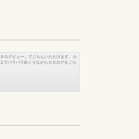
タログビュー」でごらんいただけます。カ
b上でパラパラめくりながらカタログをごら