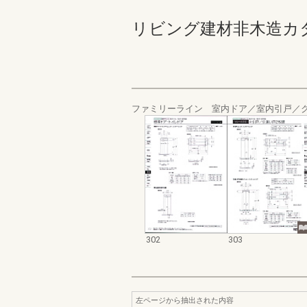
リビング建材非木造カタログ 
ファミリーライン 室内ドア／室内引戸／
302
303
左ページから抽出された内容