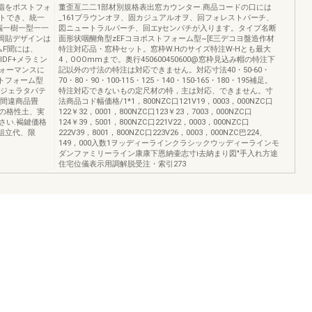
脂をポストフォ
董歪亙二二1部材別規格表出窓カウンター.商品コードの口には
トでき、統一
_161ブラウンオヲ、固カジュアルオヲ、回フォレストパーチ、
脳一樹一型一一
図ニュートラルパーチ、回エyセンパチが入ります。タイプ名断
岡貼デザインは
面形状咽醐角型zEFコヨポストフォーム型~[E三デコヨ盤造作材
ムF聞には、
特注対応品・窓枠セット。窓枠W.Hのサイズ特注W-Hとも最大
IDF+メラミン
4，OOOmmまで。奥行450600450600@窓枠見込み帽の特注下
フォーマンスに
記以外の寸法の特注は対応できません。対応寸法40・50-60・
ストフォーム型
70・80・90・100-115・125・140・150-165・180・195補足。
クジェラタパテ
特注対応できないもの定尺材の特，主は対応、できません。寸
色間違商品畳
法商品コド幅価格/1*1，800NZC口121V19，0003，000NZC口
刷の格性土、実
122￥32，0001，800NZC口123￥23，7003，000NZC口
さい.褐鍵価格
124￥39，5001，800NZC口221V22，0003，000NZC口
、組立代、限
222V39，8001，800NZC口223V26，0003，000NZC巴224、
149，000入数1ヲッディーラインクラシックウッディーラインモ
ダンファミリーライン康康下恩納壷志寸i去納まり図"手入れ方途
住宅位儀表示用調解脱受注・索引273