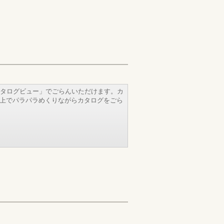
タログビュー」でごらんいただけます。カ
b上でパラパラめくりながらカタログをごら