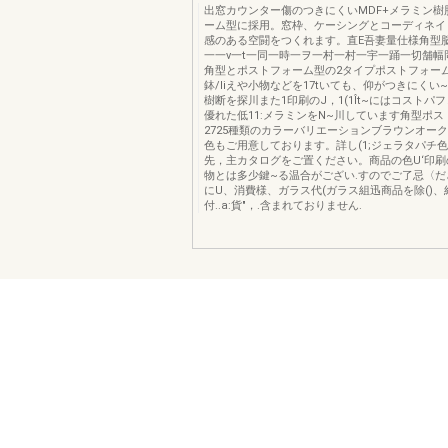
出窓カウンター傷のつきにくいMDF+メラミン樹
ーム型に採用。窓枠、ケーシングとコーディネイ
感のある空闘をつくれます。直E吾妻量仕様角型
一一ν一t一同一時一ヲ一村一村一宇一踊一切舗幅
角型とポストフォーム型の2タイプポストフォー
鉢/Iiえや小物などを17tいても、仰がつきにくい~
樹断を探川また1印刷のJ，1(1Ît~にはコストパ
優れた低11:メラミンをN~川しています角型ポ
2725種類のカラーバリエーションブラウンオー
色もご用意しております。詳し(1;ジェラタパチ
先，主カタログをご置ください。商品の色U‘印
物とは多少鍵~る温合がござい.すのでご了忌〈だ
にU、消費様、ガラス代(ガラス組迅商品を除()
付..a:貨"，.含まれておりません.