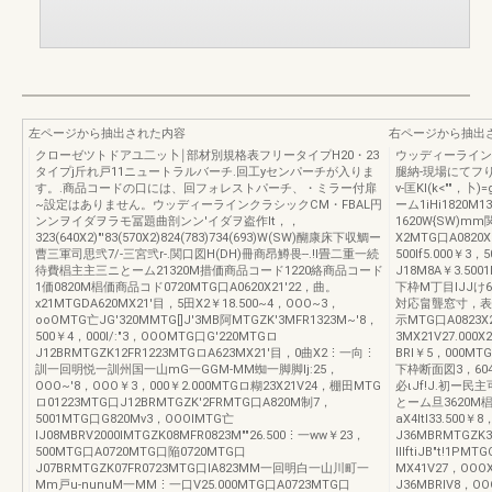
左ページから抽出された内容
右ページから抽出
クローゼツトドアユ二ッ卜￨部材別規格表フリータイプH20・23
ウッディーライン
タイプj斤れ戸11ニュートラルバーチ.回工yセンパーチが入りま
腿納-現場にてフ
す。.商品コードの口には、回フォレストパーチ、・ミラー付扉
v-匡Kl(k<""，卜
~設定はありません。ウッディーラインクラシックCM・FBAL円
ーム1iHi1820M1
ンンヲイダヲラモ冨題曲剖ンン'イダヲ盗作It，，
1620W{SW)mm
323(640X2)"'83(570X2)824(783)734(693)W(SW)醐康床下収鯛ー
X2MTG口A0820
曹三軍司思弐7/-三宮弐r-.関口図H(DH)冊商昂鱒畏--.!I畳二重一続
500lf5.000￥3
待費椙主主三ニとーム21320M措価商品コード1220絡商品コード
J18M8A￥3.50
1価0820M椙価商品コド0720MTG口A0620X21'22，曲。
下枠M丁目IJJけ6
x21MTGDA620MX21'目，5田X2￥18.500~4，OOO~3，
対応畠聾窓寸，表
ooOMTG亡JG'320MMTG[]J'3MB阿MTGZK'3MFR1323M~'8，
示MTG口A0823X
500￥4，000l/:"3，OOOMTG口G'220MTGロ
3MX21V27.000
J12BRMTGZK12FR1223MTGロA623MX21'目，0曲X2⋮一向⋮
BRI￥5，000M
訓一回明悦一訓州国一山mG一GGM-MM蜘一脚脚lj:25，
下枠断面図3，604(8
OOO~'8，OOO￥3，000￥2.000MTGロ糊23X21V24，棚田MTG
必ιJf!J.初ー
ロ01223MTG口J12BRMTGZK'2FRMTG口A820M制7，
とーム旦3620M椙
5001MTG口G820Mv3，OOOlMTG亡
aX4ltI33.500
lJ08MBRV2000IMTGZK08MFR0823M""26.500⋮一ww￥23，
J36MBRMTGZK3
500MTG口A0720MTG口陥0720MTG口
IllftiJB"t!1P
J07BRMTGZK07FR0723MTG口IA823MM一回明白一山川町一
MX41V27，OOO
Mm戸u-nunuM一MM⋮一口V25.000MTG口A0723MTG口
J36MBRIV8，OO