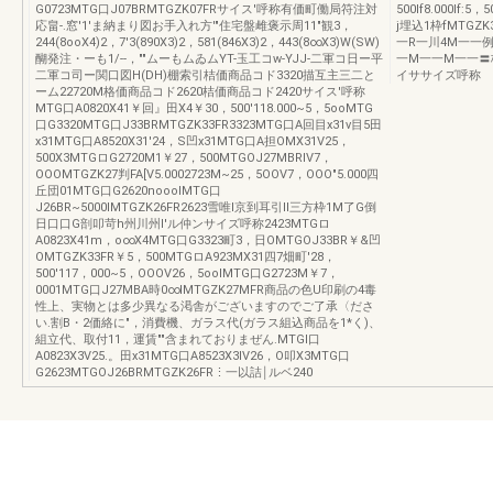
G0723MTG口J07BRMTGZK07FRサイス'呼称有価町働局符注対
500lf8.000lf
応畠-.窓'1'ま納まり図お手入れ方'"住宅盤雌褒示周11"観3，
j埋込1枠fMTGZK3
244(8ooX4)2，7'3(890X3)2，581(846X3)2，443(8∞X3)W(SW)
一R一川4M一一例
醐発注・ーも1/--，""ムーもムゐムYT-玉工コw-YJJ-二軍コ日ー平
一M一一M一一〓
二軍コ司ー関口図H(DH)棚索引桔価商品コド3320描互主三二と
イササイズ呼称
ーム22720M格価商品コド2620桔価商品コド2420サイス'呼称
MTG口A0820X41￥回』田X4￥30，500'118.000~5，5ooMTG
口G3320MTG口J33BRMTGZK33FR3323MTG口A回目x31v目5田
x31MTG口A8520X31'24，S凹x31MTG口A担OMX31V25，
500X3MTGロG2720M1￥27，500MTGOJ27MBRIV7，
OOOMTGZK27判FA[V5.0002723M~25，5OOV7，OOO"5.000四
丘団01MTG口G2620nooolMTG口
J26BR~5000IMTGZK26FR2623雪唯l京到耳引II三方枠1M了G倒
日口口G剖叩苛h州川州l'ル仲ンサイズ呼称2423MTGロ
A0823X41m，o∞X4MTG口G3323町3，日OMTGOJ33BR￥&凹
OMTGZK33FR￥5，500MTGロA923MX31四7畑町'28，
500'117，000~5，OOOV26，5ooIMTG口G2723M￥7，
0001MTG口J27MBA時0∞IMTGZK27MFR商品の色U印刷の4毒
性上、実物とは多少異なる渇舎がございますのでご了承〈ださ
い.割B・2価絡に"，消費機、ガラス代(ガラス組込商品を1*く)、
組立代、取付11，運賃""含まれておりまぜん.MTGI口
A0823X3V25.。田x31MTG口A8523X3IV26，O叩X3MTG口
G2623MTGOJ26BRMTGZK26FR⋮一以詰￨ルベ240