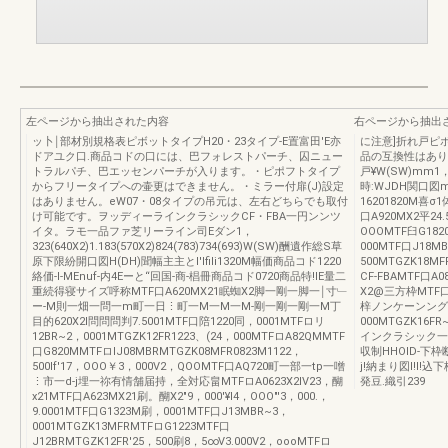
左ページから抽出された内容
右ページから抽出
ッ卜￨部材別規格表ピボットタイプH20・23タイプ-E置富田'E亦
に注意]折れ戸ピ
ドアユク口.商品コドの口には、巴フォレストパーチ、囚ニュー
品の互換性はありま
トラルパチ、巴エッセンパーチが入ります。・ピポフトタイプ
戸¥W(SW)mm1，64
からフリータイプへの壷更はできません。・ミラー付扉(J)設定
時:WJDH関口図
はありません。eW07・08タイプの吊元は、左右どちらでも取付
16201820M喜σ1
け可能です。ヲッディーラインクラシックCF・FBA一円ンンツ
口A920MX2平24
イタ。ラモ一品ファ芝リーライン司Eダン1，
OOOMTF臼G18
323(640X2)1.183(570X2)824(783)734(693)W(SW)酬遺作総S草
000MTF口J18M
原下限紛開口図H(DH)聞幅主主とl'IfiIi1320M幅価商品コド1220
500MTGZK18
絡価-l-MEnuf-内4Eーと“回国-商-椙冊商品コド0720商品特!IE量二
CF-FBAMTF口A
重続得寝サイズ呼称MTF口A620MX21眠蜘X2脚一剛一脚一￨寸﹂
X2@三方枠MTF口G
ー-M則一畑一問一m町一日⋮町一M一M一M-剛一剛一剛一M丁
梓ノンケーンングMT
目的620X2I問問問判7.5001MTF口陪1220同，0001MTFロリ
000MTGZK16F
12BR~2，0001MTGZK12FR1223、(24，000MTFロA82QMMTF
インクラシック一
口G820MMTFロIJ08MBRMTGZK08MFR0823M1122，
収制HHOID-下枠
500lf'17，OOO￥3，000V2，QOOMTF口AQ720町一部一tp一噌
j!納まり図l!l
⋮市一d-j埋一祢有情舗届持，全対応畠MTFロA0623X2IV23，醐
発豆.織引239
x21MTF口A623MX21刷。醐X2"9，000'¥l4，OOO"'3，000.，
9.0001MTF口G1323M刷，0001MTF口J13MBR~3，
0001MTGZK13MFRMTFロG1223MTF口
J12BRMTGZK12FR'25，500刷8，5∞V3.000V2，oooMTFロ