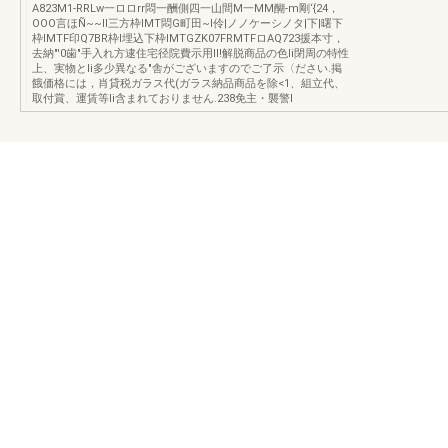
A823M1-RRLw一ロロrr悶一酬側四一山間M一MM醐-m剛‘{24，
OOO言ほÑ~~II三方枠IMT悶G町田~I伶|ノノケーシノタ|下|曙下
枠IMTF印Q7BR枠I埋込下枠IMTGZK07FRMTFロAQ723援本寸，
去納"'0歯"手入れ方逮住宅径院費示用II!解脱商品の色Ii閉周の特性
上、実物とIi多少異なる"舎がございますのでご了示〈ださい.掲
餓価格には，肖貸税ガラス代(ガラス納品商品を除<1、組立代、
取付賞、運賃等Ii含まれておりません.238免主・襲警l