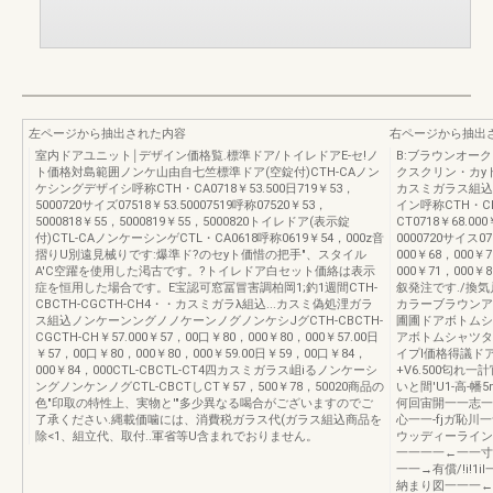
左ページから抽出された内容
右ページから抽出
室内ドアユニット￨デザイン価格覧.標準ドア/トイレドアE-セ!ノ
B:ブラウンオーク
ト価格対島範囲ノンケ山由自七竺標準ドア(空錠付)CTH-CAノン
クスクリン・カyト
ケシングデザイシ呼称CTH・CA0718￥53.500日719￥53，
カスミガラス組込
5000720サイズ07518￥53.50007519呼称07520￥53，
イン呼称CTH・CF
5000818￥55，5000819￥55，5000820トイレドア(表示錠
CT0718￥68.00
付)CTL-CAノンケーシンゲCTL・CA0618呼称0619￥54，000z音
0000720サイス07
摺りU別遠見械りです:爆準ド?のセyト価惜の把手"、スタイル
000￥68，000￥7
A'C空躍を使用した渇古です。?トイレドア白セット価絡は表示
000￥71，000
症を恒用した場合です。E宝認可窓冨冒害調柏岡1;釣1週間CTH-
叙発注です./換気
CBCTH-CGCTH-CH4・・カスミガラλ組込...カスミ偽処浬ガラ
カラーブラウンアイ
ス組込ノンケーンングノノケーンノグノンケシJグCTH-CBCTH-
圃圃ドアボトムシ
CGCTH-CH￥57.000￥57，00口￥80，000￥80，000￥57.00日
アボトムシャツタ
￥57，00口￥80，000￥80，000￥59.00日￥59，00口￥84，
イプl価格得議ドア
000￥84，000CTL-CBCTL-CT4四カスミガラス岨iるノンケーシ
+V6.500匂れ
ングノンケンノグCTL-CBCTしCT￥57，500￥78，50020商品の
いと間'U1-高-幡
色"印取の特性上、実物と'"多少異なる喝合がございますのでご
何回宙開一一志一本
了承ください.縄載価噛には、消費税ガラス代(ガラス組込商品を
心一一-fjガ恥川
除<1、組立代、取付..軍省等U含まれでおりません。
ウッディーライン
一一一一←一一寸
一一→有償/!i!
納まり図一一一←一