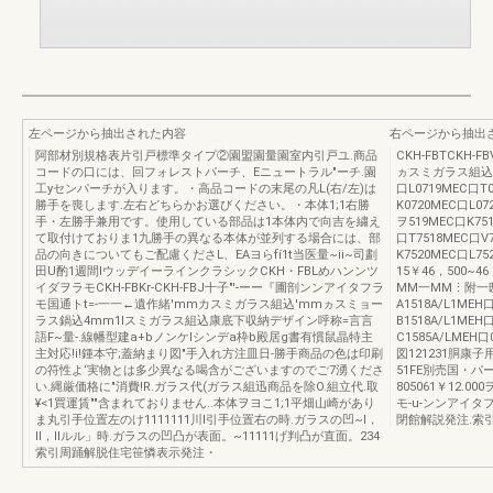
左ページから抽出された内容
右ページから抽出
阿部材別規格表片引戸標準タイプ②園盟園量園室内引戸ユ.商品
CKH-FBTCKH
コードの口には、回フォレストパーチ、Eニュートラル"ーチ.園
ヵスミガラス組込商品
工yセンパーチが入ります。・高品コードの末尾の凡L(右/左)は
口L0719MEC口T0
勝手を喪します.左右どちらかお選びください。・本体1;1右勝
K0720MEC口L07
手・左勝手兼用です。使用している部品は1本体内で向吉を繍え
ヲ519MEC口K75
て取付けておりま1九勝手の異なる本体が並列する場合には、部
口T7518MEC口V7
品の向きについてもご配慮くださL、EAヨらfí1t当医量~ii~司劃
K7520MEC口L7
田U酌1週間lウッデイーラインクラシックCKH・FBLめハンンツ
15￥46，500~4
イダヲラモCKH-FBKr-CKH-FBJ十子"'-ーー『圃剖ンンアイタフラ
MM一MM⋮附一
モ国通トt=-一一←遺作緒'mmカスミガラス組込'mmヵスミョー
A1518A/L1MEH
ラス鍋込4mm1lスミガラス組込康底下収納デザイン呼称=言言
B1518A/L1MEH
語F~量-.線幡型建a+bノンケlシンデa枠b殿居g書有慣鼠晶特主
C1585A/LMEH口
主対応!i!鍾本守;蓋納まり図"手入れ方注皿日-勝手商品の色は印刷
図121231胴康子用
の符性よ‘実物とは多少異なる喝含がございますのでご7湧くださ
51FE別売国・パ
い.縄厳価格に"消費!R.ガラス代(ガラス組迅商品を除O.組立代.取
805061￥12
¥<1買運賃""含まれておりません..本体ヲヨこ1;1平畑山崎があり
モ-u-ンンアイタ
ま丸引手位置左のけ1111111川l引手位置右の時.ガラスの凹~I，
閉館解説発注.索引
II，IIルル」時.ガラスの凹凸が表面。~11111げ判凸が直面。234
索引周踊解脱住宅笹憐表示発注・