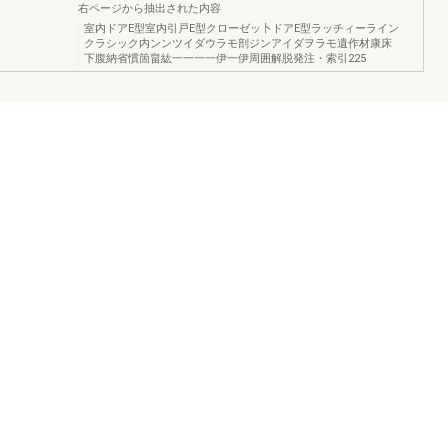
右ページから抽出された内容
室内ドアE型室内引戸E型クローゼッ卜ドアE型ラッチィーライン
クラシック内ンンツイダウラモ剖ジンアイダヲラモ遺作材康床
下腹納省慣箇畠紘一一一一伊一伊周囲解脱発注・索引225