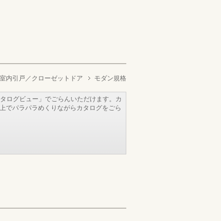
室内引戸／クローゼットドア
モダン規格
タログビュー」でごらんいただけます。カ
b上でパラパラめくりながらカタログをごら