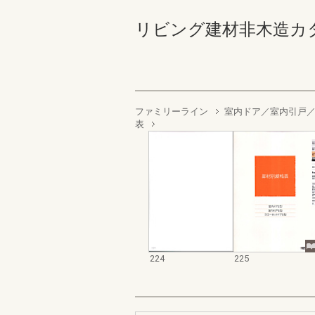
リビング建材非木造カタログ 
ファミリーライン
室内ドア／室内引戸
表
224
225