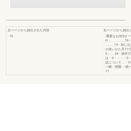
左ページから抽出された内容
右ページから抽出
16
-重要なお知5せ.•••••
H・..........
………...19・特に注
の使いかた手11
0・.....24・
は・0・・・・0・
証について....・H
一瞬・閉園・-慎
17