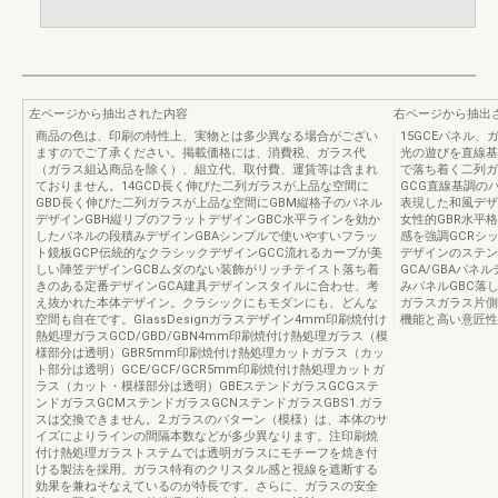
左ページから抽出された内容
右ページから抽出
商品の色は、印刷の特性上、実物とは多少異なる場合がござい
15GCEパネル
ますのでご了承ください。掲載価格には、消費税、ガラス代
光の遊びを直線基
（ガラス組込商品を除く）、組立代、取付費、運賃等は含まれ
で落ち着く二列ガ
ておりません。14GCD長く伸びた二列ガラスが上品な空間に
GCG直線基調の
GBD長く伸びた二列ガラスが上品な空間にGBM縦格子のパネル
表現した和風デザ
デザインGBH縦リブのフラットデザインGBC水平ラインを効か
女性的GBR水平
したパネルの段積みデザインGBAシンプルで使いやすいフラッ
感を強調GCRシ
ト鏡板GCP伝統的なクラシックデザインGCC流れるカーブが美
デザインのステンド
しい陣笠デザインGCBムダのない装飾がリッチテイスト落ち着
GCA/GBAパネ
きのある定番デザインGCA建具デザインスタイルに合わせ、考
みパネルGBC落し
え抜かれた本体デザイン。クラシックにもモダンにも、どんな
ガラスガラス片側
空間も自在です。GlassDesignガラスデザイン4mm印刷焼付け
機能と高い意匠性
熱処理ガラスGCD/GBD/GBN4mm印刷焼付け熱処理ガラス（模
様部分は透明）GBR5mm印刷焼付け熱処理カットガラス（カッ
ト部分は透明）GCE/GCF/GCR5mm印刷焼付け熱処理カットガ
ラス（カット・模様部分は透明）GBEステンドガラスGCGステ
ンドガラスGCMステンドガラスGCNステンドガラスGBS1.ガラ
スは交換できません。2.ガラスのパターン（模様）は、本体のサ
イズによりラインの間隔本数などが多少異なります。注印刷焼
付け熱処理ガラストステムでは透明ガラスにモチーフを焼き付
ける製法を採用。ガラス特有のクリスタル感と視線を遮断する
効果を兼ねそなえているのが特長です。さらに、ガラスの安全