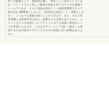
性への配慮として、熱処理を施し、割れにくい設計としていま
す。ステンドガラス美しい模様や色彩を持つガラス片を黄銅フ
レームでつなぎ、さらに両面を割れにくい熱処理透明ガラスで
挟み込む3層構造にしました。安全性は当然のこと、掃除もしや
すく、いつまでも美観を保つことができます。また、ガラス内
空気層には乾燥空気を封入。結露などの心配もありません。ス
テンドガラスの気泡についてステンドガラス内部に気泡がいく
つか見受けられます。これはデザインとして流れ（動き）を表
現するための技法でガラスそのものの性能に何ら影響はありま
せん。