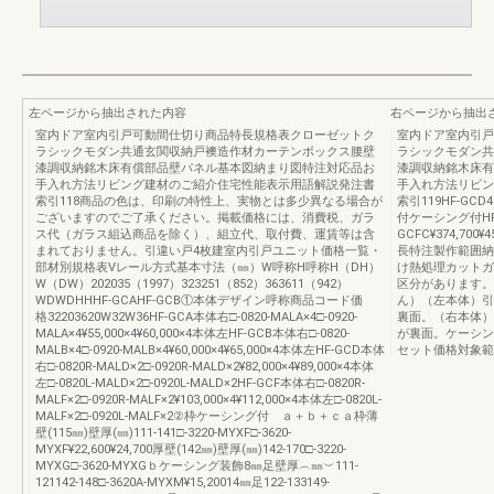
左ページから抽出された内容
右ページから抽出
室内ドア室内引戸可動間仕切り商品特長規格表クローゼットク
室内ドア室内引戸
ラシックモダン共通玄関収納戸襖造作材カーテンボックス腰壁
ラシックモダン共
漆調収納銘木床有償部品壁パネル基本図納まり図特注対応品お
漆調収納銘木床有
手入れ方法リビング建材のご紹介住宅性能表示用語解説発注書
手入れ方法リビン
索引118商品の色は、印刷の特性上、実物とは多少異なる場合が
索引119HF-G
ございますのでご了承ください。掲載価格には、消費税、ガラ
付ケーシング付HF-
ス代（ガラス組込商品を除く）、組立代、取付費、運賃等は含
GCFC¥374,700¥4
まれておりません。引違い戸4枚建室内引戸ユニット価格一覧・
長特注製作範囲納まり
部材別規格表Vレール方式基本寸法（㎜）W呼称H呼称H（DH）
け熱処理カットガ
W（DW）202035（1997）323251（852）363611（942）
区分があります。
WDWDHHHF-GCAHF-GCB①本体デザイン呼称商品コード価
ん）（左本体）引
格32203620W32W36HF-GCA本体右□-0820-MALA×4□-0920-
裏面。（右本体）
MALA×4¥55,000×4¥60,000×4本体左HF-GCB本体右□-0820-
が裏面。ケーシン
MALB×4□-0920-MALB×4¥60,000×4¥65,000×4本体左HF-GCD本体
セット価格対象範
右□-0820R-MALD×2□-0920R-MALD×2¥82,000×4¥89,000×4本体
左□-0820L-MALD×2□-0920L-MALD×2HF-GCF本体右□-0820R-
MALF×2□-0920R-MALF×2¥103,000×4¥112,000×4本体左□-0820L-
MALF×2□-0920L-MALF×2②枠ケーシング付 ａ＋ｂ＋ｃａ枠薄
壁(115㎜)壁厚(㎜)111-141□-3220-MYXF□-3620-
MYXF¥22,600¥24,700厚壁(142㎜)壁厚(㎜)142-170□-3220-
MYXG□-3620-MYXGｂケーシング装飾8㎜足壁厚︵㎜︶111-
121142-148□-3620A-MYXM¥15,20014㎜足122-133149-