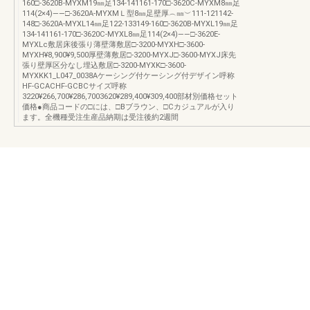
160□-3620B-MYXM19㎜足134-141161-170□-3620C-MYXM8㎜足
114(2×4)――□-3620A-MYXMＬ型8㎜足壁厚︵㎜︶111-121142-
148□-3620A-MYXL14㎜足122-133149-160□-3620B-MYXL19㎜足
134-141161-170□-3620C-MYXL8㎜足114(2×4)――□-3620E-
MYXLc敷居床後張り薄壁薄敷居□-3200-MYXH□-3600-
MYXH¥8,900¥9,500厚壁薄敷居□-3200-MYXJ□-3600-MYXJ床先
張り壁厚区分なし埋込敷居□-3200-MYXK□-3600-
MYXKK1_L047_0038Aケーシング付ケーシング付デザイン呼称
HF-GCACHF-GCBCサイズ呼称
3220¥266,700¥286,7003620¥289,400¥309,400部材別価格セット
価格●商品コードの□には、□Bブラウン、□Cカジュアルが入り
ます。全機種受注生産品納期は受注後約2週間