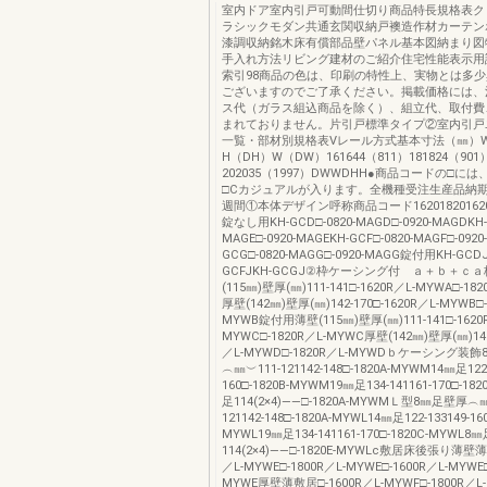
室内ドア室内引戸可動間仕切り商品特長規格表ク
ラシックモダン共通玄関収納戸襖造作材カーテン
漆調収納銘木床有償部品壁パネル基本図納まり図
手入れ方法リビング建材のご紹介住宅性能表示用
索引98商品の色は、印刷の特性上、実物とは多
ございますのでご了承ください。掲載価格には、
ス代（ガラス組込商品を除く）、組立代、取付費
まれておりません。片引戸標準タイプ②室内引戸
一覧・部材別規格表Vレール方式基本寸法（㎜）
H（DH）W（DW）161644（811）181824（901
202035（1997）DWWDHH●商品コードの□に
□Cカジュアルが入ります。全機種受注生産品納期
週間①本体デザイン呼称商品コード16201820162
錠なし用KH-GCD□-0820-MAGD□-0920-MAGDKH-G
MAGE□-0920-MAGEKH-GCF□-0820-MAGF□-0920
GCG□-0820-MAGG□-0920-MAGG錠付用KH-GCDJ
GCFJKH-GCGJ②枠ケーシング付 ａ＋ｂ＋ｃ
(115㎜)壁厚(㎜)111-141□-1620R／L-MYWA□-18
厚壁(142㎜)壁厚(㎜)142-170□-1620R／L-MYWB□-
MYWB錠付用薄壁(115㎜)壁厚(㎜)111-141□-1620
MYWC□-1820R／L-MYWC厚壁(142㎜)壁厚(㎜)142-
／L-MYWD□-1820R／L-MYWDｂケーシング装
︵㎜︶111-121142-148□-1820A-MYWM14㎜足122-
160□-1820B-MYWM19㎜足134-141161-170□-1
足114(2×4)――□-1820A-MYWMＬ型8㎜足壁厚︵㎜
121142-148□-1820A-MYWL14㎜足122-133149-160
MYWL19㎜足134-141161-170□-1820C-MYWL8
114(2×4)――□-1820E-MYWLc敷居床後張り薄壁薄
／L-MYWE□-1800R／L-MYWE□-1600R／L-MYWE□
MYWE厚壁薄敷居□-1600R／L-MYWF□-1800R／L-