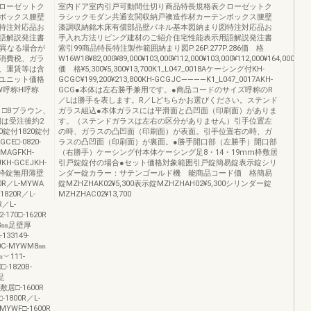
ローゼットク
室内ドア室内引戸可動間仕切り商品特長規格表クローゼットク
ボックス腰壁
ラシックモダン共通玄関収納戸襖造作材カーテンボックス腰壁
特注対応品お
漆調収納銘木床有償部品壁パネル基本図納まり図特注対応品お
語解説発注書
手入れ方法リビング建材のご紹介住宅性能表示用語解説発注書
少異なる場合が
索引99商品特長特注製作範囲納まり図P.26P.277P.286価 格
消費税、ガラ
W16W18¥82,000¥89,000¥103,000¥112,000¥103,000¥112,000¥164,000¥177,
、運賃等は含
価 格¥5,300¥5,300¥13,700K1_L047_0018Aケーシング付KH-
ユニット価格
GCGC¥199,200¥213,800KH-GCGJC――――K1_L047_0017AKH-
W呼称H呼称
GCG●本体は左右勝手兼用です。●商品コードのサイズ呼称のR
）
／Lは勝手を表します。R／Lどちらかお選びください。ステンド
は、□Bブラウン、
ガラス組込●本体ガラスには平滑面と凸凹面（印刷面）がありま
は受注後約2
す。（ステンドガラスは左右の区分がありません）引手位置左
0錠付1820錠付
の時、ガラスの凸凹面（印刷面）が表面。引手位置右の時、ガ
CE□-0820-
ラスの凸凹面（印刷面）が裏面。●勝手開口部（左勝手）開口部
-MAGFKH-
（右勝手）ケーシング付本体ケーシング足8・14・19mm枠敷居
KH-GCEJKH-
引戸錠錠付の場合●セット価格対象範囲引戸錠簡易錠表示錠シリ
ａ枠錠無用薄壁
ンダー錠カラー：サテンゴールド機 能商品コード価 格簡易
20R／L-MYWA
錠MZHZHAK02¥5,300表示錠MZHZHAH02¥5,300シリンダー錠
1820R／L-
MZHZHAC02¥13,700
R／L-
170□-1620R
飾8㎜足壁厚
133149-
820C-MYWM8㎜
︶111-
□-1820B-
㎜足
敷居□-1600R
-1800R／L-
MYWF□-1600R