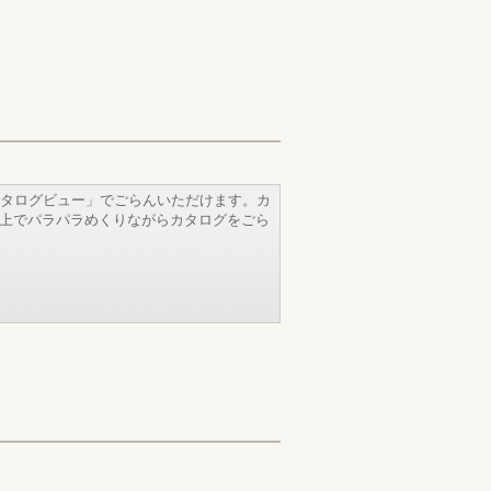
タログビュー」でごらんいただけます。カ
b上でパラパラめくりながらカタログをごら