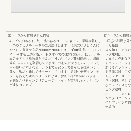
左ページから抽出された内容
右ページから抽出
4リビング建材は、統一感のあるコーディネイト、環境や暮らし
5理想の部屋が見
へのやさしさをトータルにお届けします。環境にやさしく人に
くり提案 は6
やさしく豊富な商品EcologyProductsComfort環境にやさしい
スを加え、あなた
MDFや非塩ビ系樹脂シートをすべての建材に採用。また、ホル
ング建材は、 
ムアルデヒド放散量を抑えた当社のリビング建材商品は、最高
います。多彩なデ
等級F☆☆☆☆を取得しています。住む人にやさしいバリアフリ
るウッディーライ
ーや使いやすさなど、いつまでも安心して暮らせる住まいづく
加えるグランドラ
りを、製品を通してサポートしています。多彩なデザイン、カ
える新和風。モダ
ラーを揃えた建具シリーズにより、お施主様の好みのスタイル
くるファミリーラ
を満足させるインテリアコーディネイトを実現します。リビン
床・階段、そして
グ建材コンセプト
なエッセンスとな
ビング建材 で
の カタログを
ムカタログインテ
色とデザイン本物
伝統的