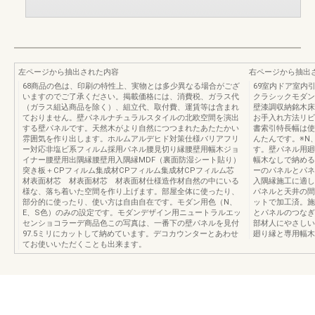
左ページから抽出された内容
右ページから抽出
68商品の色は、印刷の特性上、実物とは多少異なる場合がござ
69室内ドア室内
いますのでご了承ください。掲載価格には、消費税、ガラス代
クラシックモダン
（ガラス組込商品を除く）、組立代、取付費、運賃等は含まれ
壁漆調収納銘木床
ておりません。壁パネルナチュラルスタイルの北欧空間を演出
お手入れ方法リビ
する壁パネルです。天然木がより自然につつまれたあたたかい
書索引特長幅は使
雰囲気を作り出します。ホルムアルデヒド対策仕様バリアフリ
んたんです。※N
ー対応非塩ビ系フィルム採用パネル腰見切り縁腰壁用幅木ジョ
す。壁パネル用廻
イナー腰壁用出隅縁腰壁用入隅縁MDF（裏面防湿シート貼り）
幅木なしで納める
突き板＋CPフィルム集成材CPフィルム集成材CPフィルム芯
ーのパネルとパネ
材表面材芯 材表面材芯 材表面材仕様造作材自然の中にいる
入隅縁施工に適し
様な、落ち着いた空間を作り上げます。部屋全体に使ったり、
パネルと天井の間
部分的に使ったり、使い方は自由自在です。モダン用色（N、
ットで加工済。施
E、S色）のみの設定です。モダンデザイン用ニュートラルエッ
とパネルのつなぎ
センショコラーデ商品色この写真は、一番下の壁パネルを見付
部材人にやさしい
97.5ミリにカットして納めています。デコカウンターとあわせ
廻り縁と専用幅木
てお使いいただくことも出来ます。