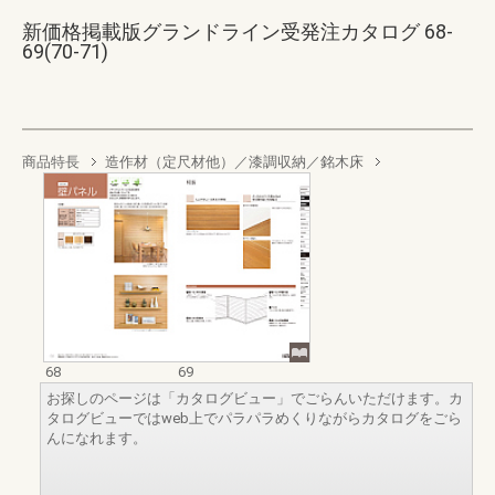
新価格掲載版グランドライン受発注カタログ 68-
69(70-71)
商品特長
造作材（定尺材他）／漆調収納／銘木床
68
69
お探しのページは「カタログビュー」でごらんいただけます。カ
タログビューではweb上でパラパラめくりながらカタログをごら
んになれます。