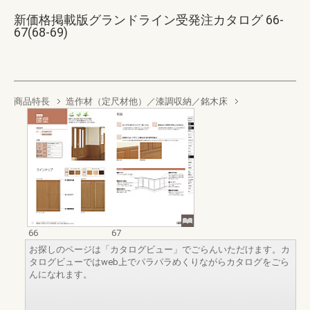
新価格掲載版グランドライン受発注カタログ 66-
67(68-69)
商品特長
造作材（定尺材他）／漆調収納／銘木床
66
67
お探しのページは「カタログビュー」でごらんいただけます。カ
タログビューではweb上でパラパラめくりながらカタログをごら
んになれます。