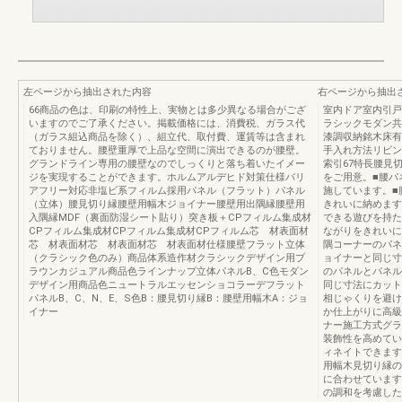
左ページから抽出された内容
右ページから抽出
66商品の色は、印刷の特性上、実物とは多少異なる場合がござ
室内ドア室内引戸
いますのでご了承ください。掲載価格には、消費税、ガラス代
ラシックモダン共
（ガラス組込商品を除く）、組立代、取付費、運賃等は含まれ
漆調収納銘木床有
ておりません。腰壁重厚で上品な空間に演出できるのが腰壁。
手入れ方法リビン
グランドライン専用の腰壁なのでしっくりと落ち着いたイメー
索引67特長腰見
ジを実現することができます。ホルムアルデヒド対策仕様バリ
をご用意。■腰パ
アフリー対応非塩ビ系フィルム採用パネル（フラット）パネル
施しています。■
（立体）腰見切り縁腰壁用幅木ジョイナー腰壁用出隅縁腰壁用
きれいに納めます
入隅縁MDF（裏面防湿シート貼り）突き板＋CPフィルム集成材
できる遊びを持た
CPフィルム集成材CPフィルム集成材CPフィルム芯 材表面材
ながりをきれいに
芯 材表面材芯 材表面材芯 材表面材仕様腰壁フラット立体
隅コーナーのパネ
（クラシック色のみ）商品体系造作材クラシックデザイン用ブ
ョイナーと同じ寸
ラウンカジュアル商品色ラインナップ立体パネルB、C色モダン
のパネルとパネル
デザイン用商品色ニュートラルエッセンショコラーデフラット
同じ寸法にカット
パネルB、C、N、E、S色B：腰見切り縁B：腰壁用幅木A：ジョ
相じゃくりを避け
イナー
か仕上がりに高級
ナー施工方式グラ
装飾性を高めてい
ィネイトできます
用幅木見切り縁の
に合わせています
の調和を考慮した