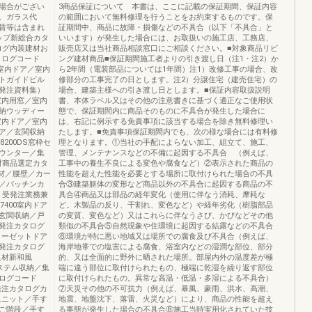
場合がござい
3商品保証について 本書は、ここに記載の保証期間、保証内容
、ガラス代
の範囲において無料修理を行うことをお約束するものです。保
賃等は含まれ
証期間中、商品に故障・損傷などの不具合（以下「不具合」と
ップ新総合カタ
いいます）が発生した場合には、お取扱いの施工店、工務店、
ログ内装建材お
販売店又は当社商品相談窓口にご相談ください。■対象商品リビ
タログコード
ング建材商品■保証期間施工者よりの引き渡し日（注1・注2）か
0室内ドア／室内
ら2年間（電装部品については1年間）注1）改修工事の場合、改
トガイドビル
修部分の工事完了の日とします。注2）分譲住宅（建売住宅）の
発注資料集）
場合、建築主様への引き渡し日とします。■保証内容取扱説明
室内用窓／室内
書、本体ラベル又はその他の注意書きに基づく適正なご使用状
納ウッディー
態で、保証期間内に商品そのものに不具合が発生した場合に
室内ドア／室内
は、右記に例示する免責事項に該当する場合を除き無料修理い
ア／玄関収納
たします。■免責事項保証期間内でも、次の様な場合には有料修
200DS窓枠セ
理となります。①当社の手配によらない加工、組立て、施工、
ウンター／集
管理、メンテナンスなどの不備に起因する不具合 （例えば、
材商品選定カタ
工事中の養生不良による変色や腐食など）②表示された商品の
尺材／腰壁／カー
性能を超えた性能を必要とする場所に取付けられた場合の不具
／パッチンカ
合③建築躯体の変形など商品以外の不具合に起因する商品の不
・受発注業務兼
具合④商品又は部品の経年変化（使用に伴なう消耗、摩耗な
400室内ドア
ど。木製品の反り、干割れ、変色など）や経年劣化（樹脂部品
玄関収納／戸
の変質、変色など）又はこれらに伴なうさび、かびなどその他
発注カタログ
類似の不具合⑤自然現象や住環境に起因する結露などの不具合
ローゼットドア
⑥環境が特に悪い地域又は場所での腐食及び不具合（例えば、
発注カタログ
海岸地帯での塩害による腐食、浴室内などの湿潤な部位、部分
尺材新和風
的、又は全面的に野外に晒された場所。部屋内外の温度差が極
システム収納／集
端に違う部位に取付けられたもの、極端に乾湿を繰り返す部位
ログコード
に取付けられたもの。異常な高温・低温・多湿による不具合）
発注カタログカ
⑦天災その他の不可抗力（例えば、暴風、豪雨、洪水、高潮、
ユニット／手す
地震、地盤沈下、落雷、火災など）により、商品の性能を超え
ご階段／手す
る事態が発生した場合の不具合⑧施工当時実用化されていた技