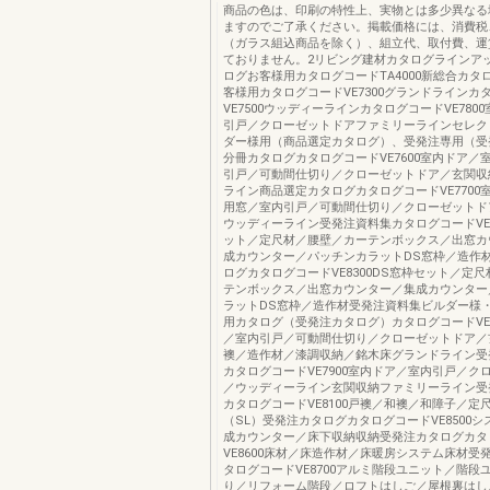
商品の色は、印刷の特性上、実物とは多少異なる
ますのでご了承ください。掲載価格には、消費税
（ガラス組込商品を除く）、組立代、取付費、運
ておりません。2リビング建材カタログラインア
ログお客様用カタログコードTA4000新総合カタ
客様用カタログコードVE7300グランドラインカ
VE7500ウッディーラインカタログコードVE780
引戸／クローゼットドアファミリーラインセレク
ダー様用（商品選定カタログ）、受発注専用（受
分冊カタログカタログコードVE7600室内ドア／
引戸／可動間仕切り／クローゼットドア／玄関収
ライン商品選定カタログカタログコードVE7700
用窓／室内引戸／可動間仕切り／クローゼットド
ウッディーライン受発注資料集カタログコードVE8
ット／定尺材／腰壁／カーテンボックス／出窓カ
成カウンター／パッチンカラットDS窓枠／造作
ログカタログコードVE8300DS窓枠セット／定
テンボックス／出窓カウンター／集成カウンター
ラットDS窓枠／造作材受発注資料集ビルダー様
用カタログ（受発注カタログ）カタログコードVE7
／室内引戸／可動間仕切り／クローゼットドア／
襖／造作材／漆調収納／銘木床グランドライン受
カタログコードVE7900室内ドア／室内引戸／ク
／ウッディーライン玄関収納ファミリーライン受
カタログコードVE8100戸襖／和襖／和障子／定
（SL）受発注カタログカタログコードVE8500
成カウンター／床下収納収納受発注カタログカタ
VE8600床材／床造作材／床暖房システム床材受
タログコードVE8700アルミ階段ユニット／階段
り／リフォーム階段／ロフトはしご／屋根裏はし