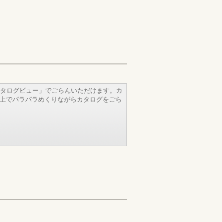
タログビュー」でごらんいただけます。カ
b上でパラパラめくりながらカタログをごら