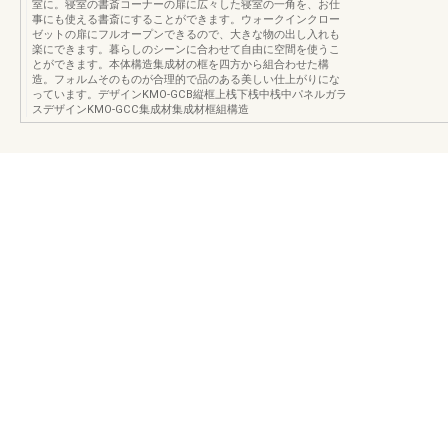
室に。寝室の書斎コーナーの扉に広々した寝室の一角を、お仕
事にも使える書斎にすることができます。ウォークインクロー
ゼットの扉にフルオープンできるので、大きな物の出し入れも
楽にできます。暮らしのシーンに合わせて自由に空間を使うこ
とができます。本体構造集成材の框を四方から組合わせた構
造。フォルムそのものが合理的で品のある美しい仕上がりにな
っています。デザインKMO-GCB縦框上桟下桟中桟中パネルガラ
スデザインKMO-GCC集成材集成材框組構造