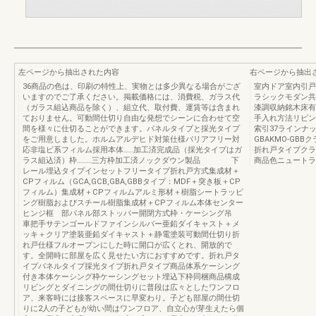
左ページから抽出された内容
右ページから抽出
36商品の色は、印刷の特性上、実物とは多少異なる場合がござ
室内ドア室内引戸
いますのでご了承ください。掲載価格には、消費税、ガラス代
ラシックモダン共
（ガラス組込商品を除く）、組立代、取付費、運賃等は含まれ
漆調収納銘木床有
ておりません。可動間仕切り自由な発想でシーンに合わせて空
手入れ方法リビン
間を様々に仕切ることができます。パネルタイプと採光タイプ
索引37ラインナップ
をご用意しました。ホルムアルデヒド対策仕様バリアフリー対
GBAKMO-G
応非塩ビ系フィルム採用本体……加工済完成品（採光タイプはガ
折れ戸タイプクラ
ラス組込済）枠………三方枠加工済ノックダウン製品 下
商品色ニュートラ
レール埋込タイプインセットフリータイプ折れ戸方式集成材＋
CPフィルム（GCA,GCB,GBA,GBBタイプ：MDF＋突き板＋CP
フィルム）集成材＋CPフィルムアルミ形材＋樹脂シートラッピ
ング樹脂およびスチール樹脂集成材＋CPフィルム本体センター
ヒンジ框 部パネル部ストッパー開閉方式枠・ケーシング吊
車把手サテンゴールドファインシルバー亜鉛ダイキャスト＋メ
ッキ＋クリア塗装亜鉛ダイキャスト＋静電塗装可動間仕切り折
れ戸仕様フルオープンにした時に開口が広くとれ、開放的で
す。全開時に部屋を広く見せたい方におすすめです。折れ戸タ
イプパネルタイプ採光タイプ折れ戸タイプ商品体系ケーシング
付き本体ケーシング枠ケーシングセット埋込下枠同梱商品構成
リビングとダイニングの間仕切りに普段は広々としたワンフロ
ア、来客時には接客スペースに早変わり。子ども部屋の間仕切
りに2人の子どもが幼い間はワンフロア、自立心が芽生えたら個