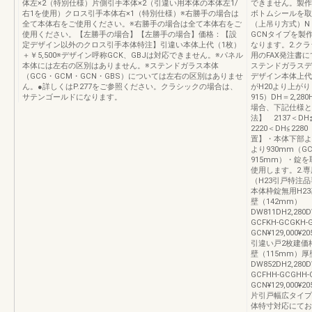
体左×2（特別仕様）片側引手本体×2（引違い用本体の本体左1/
できません。製作範
右1を使用）クロス引手本体右×1（特別仕様）※右勝手の場合は
ボトムシールを取
全て本体右をご使用ください。※右勝手の場合は全て本体右をご
（上吊り方式）N
使用ください。【左勝手の場合】【左勝手の場合】価格：【設
GCNタイプを製
定デザイン以外のクロス引手本体特注】引違い本体上代（1枚）
なります。2.ク
＋￥5,500※デザイン呼称GCK、GBJは対応できません。※パネル
用のFAX発注書
本体には左右の区別はありません。※ステンドガラス本体
ステンドガラスデ
（GCG・GCM・GCN・GBS）については左右の区別はありませ
デザイン本体上代
ん。●詳しくはP.277をご参照ください。クラシックの場合は、
がH20より上がり
サテンゴールドになります。
915）DH＝2,2
場合、下記仕様と
法】 2137＜D
2220＜DH≦2
置】・本体下部より
より930mm（G
915mm）・錠
使用します。2.
（H23引戸特注
本体枠錠無用H23
壁（142mm）
DW811DH2,280D
GCFKH-GCGKH-
GCN¥129,000¥205
引違い戸2枚建価
壁（115mm）厚
DW852DH2,280D
GCFHH-GCGHH-
GCN¥129,000¥205
片引戸幅広タイプ
体特寸対応にてお