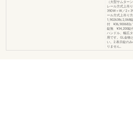
（大型サムターン
レール方式上吊り方
39DW＝W／2
ール方式上吊り方式HW
1,902638≦2,06
付 ¥36,900682≦1,
錠無 ¥34,200錠付
ハンドル、幅広タ
用です。GL金物
い。2.表示錠の
りません。