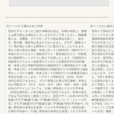
左ページから抽出された内容
右ページから抽出
室内引戸オーダーのご紹介34商品の色は、印刷の特性上、実物
室内ドア室内引戸
とは多少異なる場合がございますのでご了承ください。掲載価
ラシックモダン共
格には、消費税、ガラス代（ガラス組込商品を除く）、組立
漆調収納銘木床有
代、取付費、運賃等は含まれておりません。片引戸（幅狭タイ
手入れ方法リビン
プ）用の明かり採りを標準タイプに取付けることができます。
索引35錠付き設
明かり採り取付け価格：本体上代＋￥1,000GCD・GBDデザイン
加工対応をいたし
本体のガラスをカスミ熱処理ガラス・透明強化ガラス・印刷焼
用の場合引手仕様
付け熱処理カットガラスに変えて出荷いたします。印刷焼付け
ります。発注時に
熱処理ガラスカスミ熱処理ガラスガラス交換対応GCDGBD価
外の片引戸錠加工
格：本体上代と同額印刷焼付け熱処理ガラス透明強化ガラス価
ダンの場合は、フ
格：本体上代＋￥2,000印刷焼付け熱処理ガラス印刷焼付け熱処
錠は用意しており
理カットガラス価格：本体上代＋￥3,000ガラスの表裏逆仕様の
になります。2.
本体を出荷いたします。1.デザイン呼称GCG・GCM・GCN・
ん。3.枠と本体
GBSは対応できません。ガラス表裏入れ替え対応価格：本体上
なる場合がありま
代と同額GCＡ・GCＢ・GCD・GCF・GBA・GBC・GBD・GBE
せて手配してくだ
以外のデザインについても、引違い用本体とクロス引手本体
ーズ兼用です。G
（特別仕様対応）と枠の組合わせで対応できます。本体の発注
お客様にご了承頂
方法は下記の絵をご参照ください。設定デザイン以外の片引戸2
上代＋￥3,000
枚建/片引戸3枚建/引違い戸3枚建の対応について（Ｖレール方
■対象商品片引戸・
式）片引戸2枚建片引戸3枚建引違い戸3枚建片側引手本体×1（引
引戸対応（Vレー
違い用本体の本体左を使用）クロス引手本体左×1（特別仕様）
ーカットして出荷
片側引手本体×1（引違い用本体の本体左を使用）クロス引手本
ール方式）価格：本