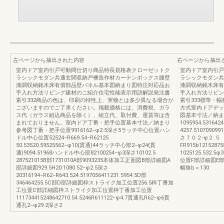
左ページから抽出された内容
右ページから抽出
室内ドア室内引戸可動間仕切り商品特長規格表クローゼットク
室内ドア室内引戸
ラシックモダン共通玄関収納戸襖造作材カーテンボックス腰壁
ラシックモダン共
漆調収納銘木床有償部品壁パネル基本図納まり図特注対応品お
漆調収納銘木床有
手入れ方法リビング建材のご紹介住宅性能表示用語解説発注書
手入れ方法リビン
索引332商品の色は、印刷の特性上、実物とは多少異なる場合が
索引333標準・幅狭
ございますのでご了承ください。掲載価格には、消費税、ガラ
方式室内ドアデッ
ス代（ガラス組込商品を除く）、組立代、取付費、運賃等は含
図基本寸法／納ま
まれておりません。室内ドア丁番・把手位置基本寸法／納まり
1095954.5316424
参考図丁番・把手位置9916162−φ2.5深さ5ラッチ中心位置ハン
4257.51070909
ドル中心位置52524−R669.54−R62125
さ７０２-φ２.５ 
50.53520.59525562−φ10(貫通)44ラッチ中心部2−φ24(貫
FR915b1215287
通)9094.51968ハンドル中心部82100254−φ3深さ10102.5
1025125.532
287521015B部1731010A部9093235本体加工正面図B部詳細図A
位置F部詳細図E
部詳細図929.5H20:1080.52−φ2.5深さ
幅狭b＝130
20316194−R62−R643.524.5197056411231.5954.5D部
346464255.5C部D部詳細図枠ストライク加工位置256.5枠丁番加
工位置C部詳細図枠ストライク加工位置枠丁番加工位置
111734415248642710.54.5246R611122−φ4.7貫通孔R62−φ6貫
通孔2−φ29.2深さ2