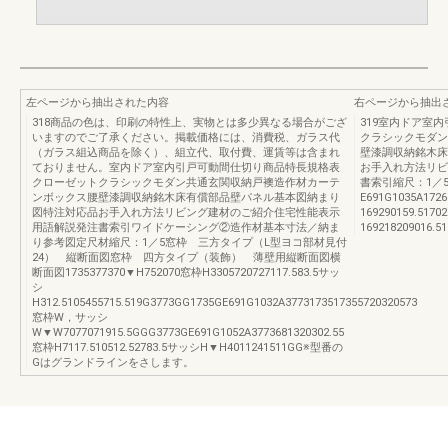
左ページから抽出された内容
右ページから抽出
318商品の色は、印刷の特性上、実物とは多少異なる場合がござ
319室内ドア室
いますのでご了承ください。掲載価格には、消費税、ガラス代
クラシックモダン
（ガラス組込商品を除く）、組立代、取付費、運賃等は含まれ
壁漆調収納銘木床
ておりません。室内ドア室内引戸可動間仕切り商品特長規格表
お手入れ方法リビ
クローゼットクラシックモダン共通玄関収納戸襖造作材カーテ
書索引縮尺：1／
ンボックス腰壁漆調収納銘木床有償部品壁パネル基本図納まり
E691G1035A1726
図特注対応品お手入れ方法リビング建材のご紹介住宅性能表示
169290159.5170
用語解説発注書索引ワイドケーシング②造作材基本寸法／納ま
169218209016.51
り参考図定尺材縮尺：1／5窓枠 三方タイプ（L型ヨコ部材見付
24） 縦断面図窓枠 四方タイプ（装飾） 薄壁用縦断面図横
断面図1735377370▼H752070窓枠H3305720727117.583.5サッ
シ
H312.5105455715.519G3773GG1735GE691G1032A3773173517355720320573
窓枠W，サッシ
W▼W7077071915.5GGG3773GE691G1052A3773681320302.55
窓枠H7117.510512.52783.5サッシH▼H4011241511GG※型番の
Gはグランドラインをさします。