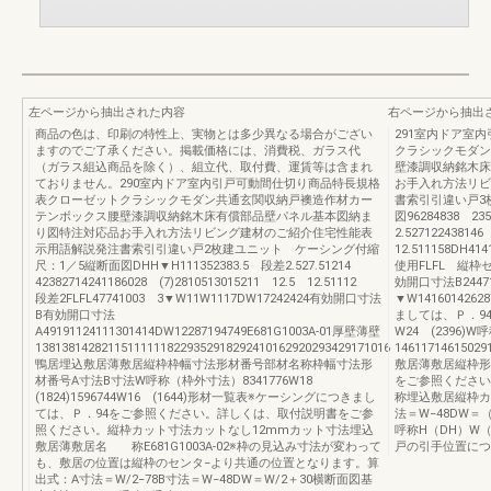
左ページから抽出された内容
右ページから抽出
商品の色は、印刷の特性上、実物とは多少異なる場合がござい
291室内ドア室
ますのでご了承ください。掲載価格には、消費税、ガラス代
クラシックモダン
（ガラス組込商品を除く）、組立代、取付費、運賃等は含まれ
壁漆調収納銘木床
ておりません。290室内ドア室内引戸可動間仕切り商品特長規格
お手入れ方法リビ
表クローゼットクラシックモダン共通玄関収納戸襖造作材カー
書索引引違い戸3
テンボックス腰壁漆調収納銘木床有償部品壁パネル基本図納ま
図96284838 2
り図特注対応品お手入れ方法リビング建材のご紹介住宅性能表
2.5271224381
示用語解説発注書索引引違い戸2枚建ユニット ケーシング付縮
12.511158
尺：1／5縦断面図DHH▼H111352383.5 段差2.527.51214
使用FLFL 縦枠セ
42382714241186028 (7)2810513015211 12.5 12.51112
効開口寸法B24471
段差2FLFL47741003 3▼W11W1117DW17242424有効開口寸法
▼W1416014262
B有効開口寸法
ましては、Ｐ．94
A49191124111301414DW12287194749E681G1003A-01厚壁薄壁
W24 (2396)
138138142821151111118229352918292410162920293429171016
14611714615
鴨居埋込敷居薄敷居縦枠枠幅寸法形材番号部材名称枠幅寸法形
敷居薄敷居縦枠形材
材番号A寸法B寸法W呼称（枠外寸法）8341776W18
をご参照くださ
(1824)1596744W16 (1644)形材一覧表※ケーシングにつきまし
称埋込敷居縦枠カッ
ては、Ｐ．94をご参照ください。詳しくは、取付説明書をご参
法＝W−48DW＝
照ください。縦枠カット寸法カットなし12mmカット寸法埋込
呼称H（DH）W（D
敷居薄敷居名 称E681G1003A-02※枠の見込み寸法が変わって
戸の引手位置につ
も、敷居の位置は縦枠のセンタ−より共通の位置となります。算
出式：A寸法＝W/2−78B寸法＝W−48DW＝W/2＋30横断面図基