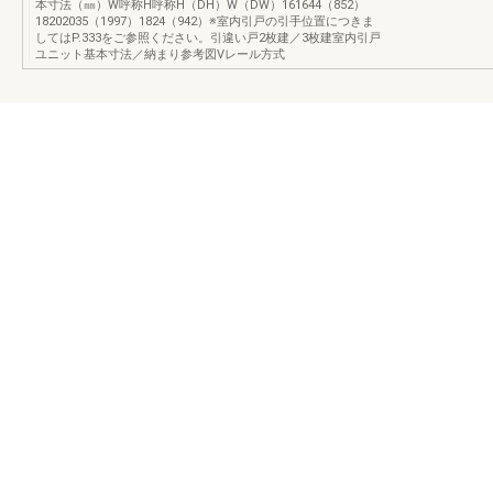
本寸法（㎜）W呼称H呼称H（DH）W（DW）161644（852）
18202035（1997）1824（942）※室内引戸の引手位置につきま
してはP.333をご参照ください。引違い戸2枚建／3枚建室内引戸
ユニット基本寸法／納まり参考図Vレール方式