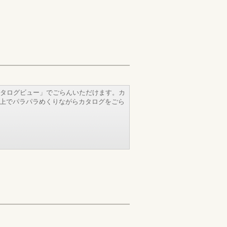
タログビュー」でごらんいただけます。カ
b上でパラパラめくりながらカタログをごら