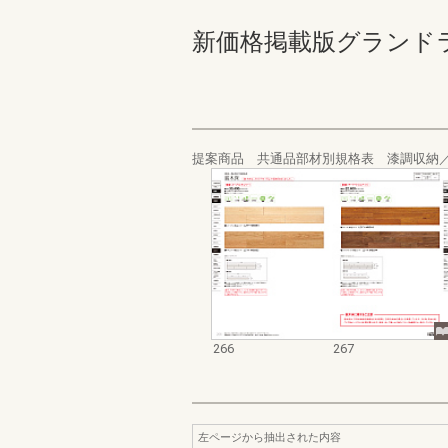
新価格掲載版グランドライン
提案商品 共通品部材別規格表 漆調収納
266
267
左ページから抽出された内容