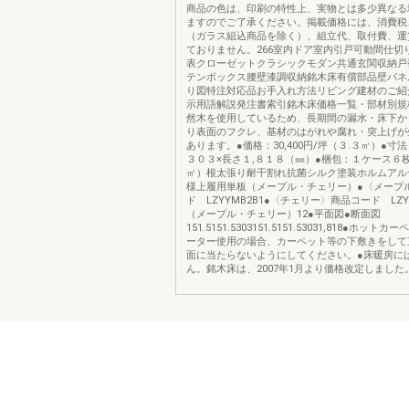
商品の色は、印刷の特性上、実物とは多少異なる
ますのでご了承ください。掲載価格には、消費税
（ガラス組込商品を除く）、組立代、取付費、運
ておりません。266室内ドア室内引戸可動間仕切
表クローゼットクラシックモダン共通玄関収納戸
テンボックス腰壁漆調収納銘木床有償部品壁パネ
り図特注対応品お手入れ方法リビング建材のご紹
示用語解説発注書索引銘木床価格一覧・部材別規
然木を使用しているため、長期間の漏水・床下か
り表面のフクレ、基材のはがれや腐れ・突上げが
あります。●価格：30,400円/坪（３.３㎡）●寸
３０３×長さ１,８１８（㎜）●梱包：１ケース６枚
㎡）根太張り耐干割れ抗菌シルク塗装ホルムアル
様上履用単板（メープル・チェリー）●〈メープ
ド LZYYMB2B1●〈チェリー〉商品コード LZY
（メープル・チェリー）12●平面図●断面図
151.5151.5303151.5151.53031,818●ホッ
ーター使用の場合、カーペット等の下敷きをして
面に当たらないようにしてください。●床暖房に
ん。銘木床は、2007年1月より価格改定しました