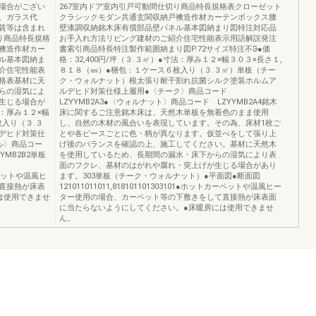
場合がござい
267室内ドア室内引戸可動間仕切り商品特長規格表クローゼット
、ガラス代
クラシックモダン共通玄関収納戸襖造作材カーテンボックス腰
賃等は含まれ
壁漆調収納銘木床有償部品壁パネル基本図納まり図特注対応品
り商品特長規格
お手入れ方法リビング建材のご紹介住宅性能表示用語解説発注
襖造作材カー
書索引商品特長特注製作範囲納まり図P.72サイズ特注不可̶̶●価
ル基本図納ま
格：32,400円/坪（３.３㎡）●寸法：厚み１２×幅３０３×長さ１,
介住宅性能表
８１８（㎜）●梱包：１ケース６枚入り（３.３㎡）単板（チー
格表基材に天
ク・ウォルナット）根太張り耐干割れ抗菌シルク塗装ホルムア
らの湿気によ
ルデヒド対策仕様上履用●〈チーク〉商品コード
生じる場合が
LZYYMB2A3●〈ウォルナット〉商品コード LZYYMB2A4銘木
法：厚み１２×幅
床に関するご注意銘木床は、天然木単板を無着色のまま使用
入り（３.３
し、自然の木材の風合いを表現しています。その為、床材1枚ご
デヒド対策仕
とや各ピースごとに色・柄が異なります。仮並べをして張り上
ル〉商品コー
げ後のバランスを確認の上、施工してください。基材に天然木
YMB2B2単板
を使用しているため、長期間の漏水・床下からの湿気により表
面のフクレ、基材のはがれや腐れ・突上げが生じる場合があり
トカーペットや温風ヒ
ます。303単板（チーク・ウォルナット）●平面図●断面図
直接熱が床表
121011011011,818101101303101●ホットカーペットや温風ヒー
は使用できませ
ター使用の場合、カーペット等の下敷きをして直接熱が床表面
。
に当たらないようにしてください。●床暖房には使用できませ
ん。