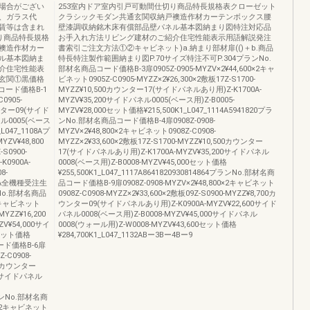
場合がござい
253室内ドア室内引戸可動間仕切り商品特長規格表クローゼット
、ガラス代
クラシックモダン共通玄関収納戸襖造作材カーテンボックス腰
賃等は含まれ
壁漆調収納銘木床有償部品壁パネル基本図納まり図特注対応品
り商品特長規格
お手入れ方法リビング建材のご紹介住宅性能表示用語解説発注
襖造作材カー
書索引ご注文方法①②キャビネット)a.納まり部材扉(()＋b.商品
ル基本図納ま
特長特注製作範囲納まり図P.70サイズ特注不可P.304プランNo.
介住宅性能表
部材名商品コード価格B-3扉0905Z-0905-MYZV×2¥44,600×2キャ
玄関①黒価格
ビネット0905Z-C0905-MYZZ×2¥26,300×2敷板17Z-S1700-
コード価格B-1
MYZZ¥10,500カウンター17(サイドパネルあり用)Z-K1700A-
0905-
MYZV¥35,200サイドパネル0005(ベース用)Z-B0005-
ウンター09(サイド
MYZV¥28,000セット価格¥215,500K1_L047_1114A5941820プラ
ネル0005(ベース
ンNo.部材名商品コード価格B-4扉0908Z-0908-
L047_1108Aプ
MYZV×2¥48,800×2キャビネット0908Z-C0908-
ZV¥48,800
MYZZ×2¥33,600×2敷板17Z-S1700-MYZZ¥10,500カウンター
S0900-
17(サイドパネルあり用)Z-K1700A-MYZV¥35,200サイドパネル
0900A-
0008(ベース用)Z-B0008-MYZV¥45,000セット価格
8-
¥255,500K1_L047_1117A8641820930814864プランNo.部材名商
111A全機種受注生
品コード価格B-9扉0908Z-0908-MYZV×2¥48,800×2キャビネット
No.部材名商品
0908Z-C0908-MYZZ×2¥33,600×2敷板09Z-S0900-MYZZ¥8,700カ
×3キャビネット
ウンター09(サイドパネルあり用)Z-K0900A-MYZV¥22,600サイド
MYZZ¥16,200
パネル0008(ベース用)Z-B0008-MYZV¥45,000サイドパネル
V¥54,000サイ
0008(ウォール用)Z-W0008-MYZV¥43,600セット価格
0セット価格
¥284,700K1_L047_1132ABー3Bー4Bー9
コード価格B-6扉
-C0908-
200カウンター
00サイドパネル
4プランNo.部材名商
00×2キャビネット