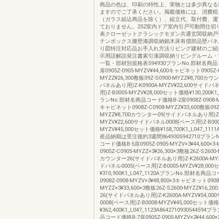
商品の色は、印刷の特性上、実物とは多少異なる
ますのでご了承ください。掲載価格には、消費税
（ガラス組込商品を除く）、組立代、取付費、運
ておりません。252室内ドア室内引戸可動間仕切
表クローゼットクラシックモダン共通玄関収納戸
テンボックス腰壁漆調収納銘木床有償部品壁パネ
り図特注対応品お手入れ方法リビング建材のご紹
示用語解説発注書索引漆調収納リビングルーム・
一覧・部材別規格表594930プランNo.部材名商品
扉0905Z-0905-MYZV¥44,600キャビネット0905Z-C
MYZZ¥26,300敷板09Z-S0900-MYZZ¥8,700カ
パネルあり用)Z-K0900A-MYZV¥22,600サイドパ
用)Z-B0005-MYZV¥28,000セット価格¥130,200K1_
ランNo.部材名商品コード価格B-2扉0908Z-0908-MY
キャビネット0908Z-C0908-MYZZ¥33,600敷板09Z-
MYZZ¥8,700カウンター09(サイドパネルあり用)Z-K
MYZV¥22,600サイドパネル0008(ベース用)Z-B000
MYZV¥45,000セット価格¥158,700K1_L047_1
産品納期は受注後約3週間8649305942710プラン
コード価格B-5扉0905Z-0905-MYZV×3¥44,600
0905Z-C0905-MYZZ×3¥26,300×3敷板26Z-S2600-
カウンター26(サイドパネルあり用)Z-K2600A-MYZ
ドパネル0005(ベース用)Z-B0005-MYZV¥28,00
¥310,900K1_L047_1120AプランNo.部材名商品
0908Z-0908-MYZV×3¥48,800×3キャビネット0908Z
MYZZ×3¥33,600×3敷板26Z-S2600-MYZZ¥16,
26(サイドパネルあり用)Z-K2600A-MYZV¥54,0
0008(ベース用)Z-B0008-MYZV¥45,000セット価格
¥362,400K1_L047_1123A864271093054459
品コード価格B-7扉0905Z-0905-MYZV×2¥44,6