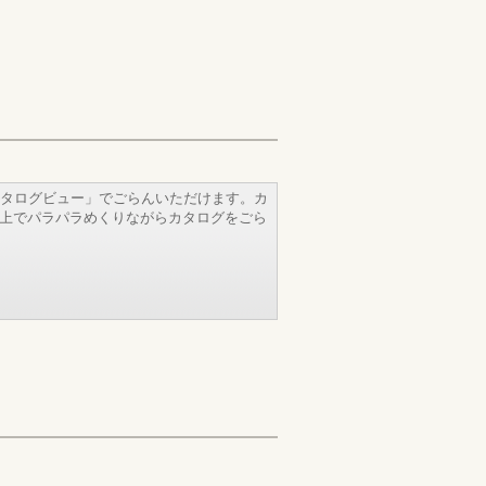
タログビュー」でごらんいただけます。カ
b上でパラパラめくりながらカタログをごら