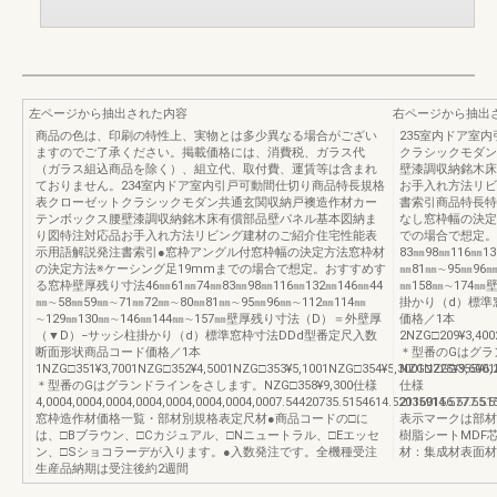
左ページから抽出された内容
右ページから抽出
商品の色は、印刷の特性上、実物とは多少異なる場合がござい
235室内ドア室
ますのでご了承ください。掲載価格には、消費税、ガラス代
クラシックモダン
（ガラス組込商品を除く）、組立代、取付費、運賃等は含まれ
壁漆調収納銘木床
ておりません。234室内ドア室内引戸可動間仕切り商品特長規格
お手入れ方法リビ
表クローゼットクラシックモダン共通玄関収納戸襖造作材カー
書索引商品特長特注
テンボックス腰壁漆調収納銘木床有償部品壁パネル基本図納ま
なし窓枠幅の決定
り図特注対応品お手入れ方法リビング建材のご紹介住宅性能表
での場合で想定。
示用語解説発注書索引●窓枠アングル付窓枠幅の決定方法窓枠材
83㎜98㎜116㎜1
の決定方法※ケーシング足19mmまでの場合で想定。おすすめす
㎜81㎜∼95㎜96㎜
る窓枠壁厚残り寸法46㎜61㎜74㎜83㎜98㎜116㎜132㎜146㎜44
㎜158㎜∼174
㎜∼58㎜59㎜∼71㎜72㎜∼80㎜81㎜∼95㎜96㎜∼112㎜114㎜
掛かり（d）標準
∼129㎜130㎜∼146㎜144㎜∼157㎜壁厚残り寸法（D）＝外壁厚
価格／1本
（▼D）−サッシ柱掛かり（d）標準窓枠寸法DDd型番定尺入数
2NZG□209¥3,400
断面形状商品コード価格／1本
＊型番のGはグラ
1NZG□351¥3,7001NZG□352¥4,5001NZG□353¥5,1001NZG□354¥5,3001NZG□355¥6,
NZG□225¥9,6001
＊型番のGはグランドラインをさします。NZG□358¥9,300仕様
仕様
4,0004,0004,0004,0004,0004,0004,0004,0007.54420735.5154614.52035914.57
21160156.577.5
窓枠造作材価格一覧・部材別規格表定尺材●商品コードの□に
表示マークは部材
は、□Bブラウン、□Cカジュアル、□Nニュートラル、□Eエッセ
樹脂シートMDF
ン、□Sショコラーデが入ります。●入数発注です。全機種受注
材：集成材表面材
生産品納期は受注後約2週間