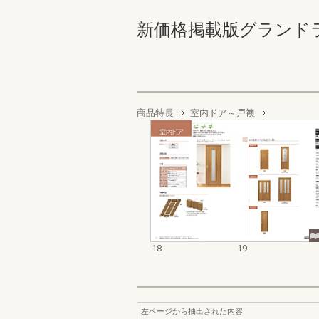
新価格掲載版グランドライン
商品特長
室内ドア～戸襖
18
19
左ページから抽出された内容