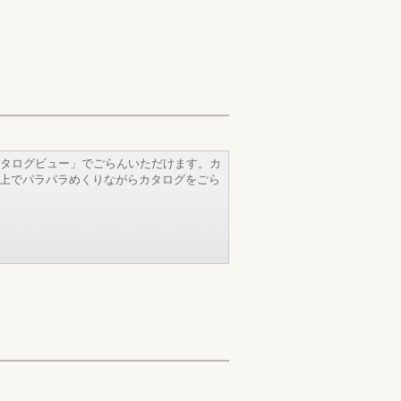
タログビュー」でごらんいただけます。カ
b上でパラパラめくりながらカタログをごら