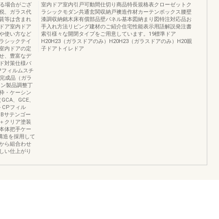
なる場合がござ
室内ドア室内引戸可動間仕切り商品特長規格表クローゼットク
税、ガラス代
ラシックモダン共通玄関収納戸襖造作材カーテンボックス腰壁
賃等は含まれ
漆調収納銘木床有償部品壁パネル基本図納まり図特注対応品お
ドア室内ドア
手入れ方法リビング建材のご紹介住宅性能表示用語解説発注書
や使い方など
索引様々な開閉タイプをご用意しています。19標準ドア
ラシックテイ
H20H23（ガラスドアのみ）H20H23（ガラスドアのみ）H20親
室内ドアの定
子ドアトイレドア
せ、豊富なデ
ド対策仕様バ
Pフィルムスチ
済完成品（ガラ
ウン製品調整丁
枠・ケーシン
CA、GCE、
＋CPフィル
Bサテンゴー
＋クリア塗装
本体把手ケー
組構造を採用して
から組合わせ
しい仕上がり