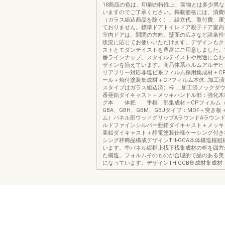
18商品の色は、印刷の特性上、実物とは多少異
いますのでご了承ください。掲載価格には、消費
（ガラス組込商品を除く）、組立代、取付費、運
ておりません。標準ドアトイレドア親子ドア室内
室内ドアは、開閉の方向、壁面の広さなど諸条件
状況に応じてお使いいただけます。デザインもク
ストとモダンテイストを豊富にご用意しました。
番ラインナップ。スタイルテイストや用途に合わ
ザインを揃えています。商品体系ホルムアルデヒ
リアフリー対応非塩ビ系フィルム採用集成材＋C
ール＋焼付塗装集成材＋CPフィルム本体…加工
スタイプはガラス組込済）枠……加工済ノックダ
番亜鉛ダイキャスト＋メッキハンドル部：強化木
グ本 体把 手框 部集成材＋CPフィルム（G
GBA、GBH、GBM、GBJタイプ：MDF＋突き板
ム）パネル部ウッドグリップAラウンドAラウンド
ルドファインシルバー亜鉛ダイキャスト＋メッキ
亜鉛ダイキャスト＋静電塗装仕様ケーシング付き
シング枠商品構成デザインTH-GCA本体構造框
います。中パネル縦框上桟下桟集成材の框を四方
た構造。フォルムそのものが合理的で品のある美
になっています。デザインTH-GCB集成材集成材