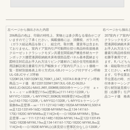
左ページから抽出された内容
右ページから抽出
206商品の色は、印刷の特性上、実物とは多少異なる場合がござ
207室内ドア室
いますのでご了承ください。掲載価格には、消費税、ガラス代
クラシックモダン
（ガラス組込商品を除く）、組立代、取付費、運賃等は含まれ
壁漆調収納銘木床
ておりません。室内ドア室内引戸可動間仕切り商品特長規格表
お手入れ方法リビ
クローゼットクラシックモダン共通玄関収納戸襖造作材カーテ
書索引商品特長特注製
ンボックス腰壁漆調収納銘木床有償部品壁パネル基本図納まり
右勝手兼用です。
図特注対応品お手入れ方法リビング建材のご紹介住宅性能表示
ます。R／Lどち
用語解説発注書索引片引戸幅狭タイプ室内引戸ユニット価格一
体：箱錠取付け済
覧・部材別規格表上吊り方式UL-GBJケーシング付デザイン呼称
文ください。●本
UL-GBJCサイズ呼称
ます。引手位置左
1220¥124,1001320¥132,700K1_L047_1037A①本体デザイン呼称
手位置右の時、ガ
商品コード価 格12201320W12W13UL-GBJ□-0620J-
付本体ケーシング
MASJ□-06520J-MASJ¥81,000¥88,000②枠ケーシング付 ａ＋
切り材別途見積り
ｂ＋︵ｃ︶ａ枠薄壁(115㎜)壁厚(㎜)111-141□-1220R／L-
部（右勝手）引戸
MYYF□-1320R／L-MYYF¥27,300¥28,900厚壁(142㎜)壁厚
品コード価 格表示錠
(㎜)142-170□-1220R／L-MYYG□-1320R／L-MYYGｂケーシング
装飾8㎜足壁厚︵㎜︶111-121142-148□-1820A-MYWM¥10,50014
㎜足122-133149-160□-1820B-MYWM19㎜足134-141161-
170□-1820C-MYWM8㎜足114(2×4)――□-1820A-MYWMＬ型8㎜
足壁厚︵㎜︶111-121142-148□-1820A-MYWL14㎜足122-133149-
160□-1820B-MYWL19㎜足134-141161-170□-1820C-MYWL8㎜足
114(2×4)――□-1820E-MYWL(c)床見切り壁厚区分なし□-1200R／