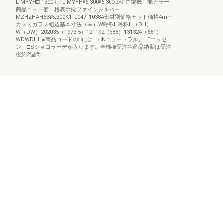
L-MYYH□-1300R／L-MYYH¥6,300¥6,300③引戸錠機 能カラー
商品コード価 格表示錠ファインシルバー
MZHZHAH53¥5,300K1_L047_1038A部材別価格セット価格4mm
カスミガラス組込基本寸法（㎜）W呼称H呼称H（DH）
W（DW）202035（1973.5）121192（585）131324（651）
WDWDHH●商品コードの□には、□Nニュートラル、□Eエッセ
ン、□Sショコラーデが入ります。全機種受注生産品納期は受注
後約2週間