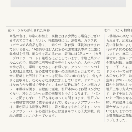
左ページから抽出された内容
右ページから抽出
商品の色は、印刷の特性上、実物とは多少異なる場合がござい
17枠組みの楽な
ますのでご了承ください。掲載価格には、消費税、ガラス代
られます。組立ね
（ガラス組込商品を除く）、組立代、取付費、運賃等は含まれ
高い保持力により
ておりません。16自然や住む人に安心な素材建具本体には主に
れやすき間の心配
集成材を使用。耐久性を高めるため、表面にはCPコート（カラ
しました。施工も
ープロテクトコート）処理をほどこしています。非塩ビ系フィ
単です。室内ドア
ルムなので、焼却時に有害物質を発生しないため、人体への安
全商品対応。面倒
全性が高く、環境にもやさしい仕様です。グランドラインの主
す。上下、左右、
な素材は集成材。安心素材で将来への環境保全も万全です。安
ドライバーで回す
全に配慮した設計ドアエッジは従来の90°の角ではなく、角を大
木口から上下、前
きく面取りし、なめらかな形状に加工しています。ドアエッジ
室内引戸Vレール
はなめらかな形状で安全です。本体が縦枠に近付くと上部のブ
口から調整ねじを
レーキ機構が働き、自動的に減速。引戸本体のはね返りが少な
引戸上吊り方式の
くなり、枠とぶつかった際の衝撃音も小さくなります。「バン
ず、必ず手回しの
ッ」と閉まらずに、引戸も扉もゆっくり閉まります。引戸ブレ
い力で回転させる
ーキ機構玄関収納に標準装備されているショックアブソーバー
願い木質建具は温
は、扉が閉まる衝撃を吸収し、音と動きをやわらげます。ショ
場合があります。
ックアブソーバー安心設計安心と快適さをつくる工夫満載。商
いておりますので
品の細部にもこだわっています。
上部簡単施工簡単
ップしました。