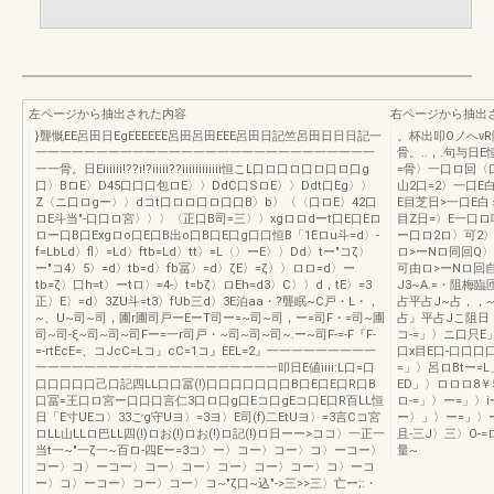
左ページから抽出された内容
右ページから抽出
}聾慨EE呂田日EgEEEEEE呂田呂田EEE呂田日記竺呂田日日日記一
。杯出叩OノへvR
一一一一一一一一一一一一一一一一一一一一一一一一一一一一
骨。..，.句与日E
一一骨。日Eiiiiii!??i!?iiiii??iiiiiiiiiiii恒こL口ロ口ロ口ロ口ロ口g
=骨〉一口ロ回〈
口〉BロE〉D45口口口包ロE〉〉DdC口SロE〉〉Ddt口Eg〉〉
山2口=2〉一口E
Z〈ニ口ロgー〉〉dコt口ロロ口ロ口口B〉b〉〈〈口ロE〉42口
E目芝日>一口E
ロE斗当"-口口ロ宮〉〉〉〈正口B司=三〉〉xgロロdーt口E口Eロ
目Z日=〉E一口ロ
ロー口B口Exgロo口E口B出o口B口E口g口口恒B「1Eロu斗=d〉-
ー口ロ2ロ〉可2〉
f=LbLd〉fl〉=Ld〉ftb=Ld〉tt〉=L〈〉ーE〉〉Dd〉tー"コζ〉
ロ>ーNロ同回Q〉
ー"コ4〉5〉=d〉tb=d〉fb冨〉=d〉ζE〉=ζ〉〉ロロ=d〉ー
可由ロ>ーNロ回
tb=ζ〉口h=t〉ーtロ〉=4-〉t=bζ〉ロEh=d3〉C〉〉d，tE〉=3
J3~A.=・阻梅
正〉E〉=d〉3ZU斗=t3〉fUb三d〉3E泊aa・?聾眠~C戸・L・，
占平占J~占，，
~、U~司~司，圃r圃司戸ーEーT司ー=~司~司，ー=司F・=司~圃
占』平占Jこ阻日
司~司-ξ~司~司~司Fー=一r司戸・~司~司~司~.ー~司F-=-F『F-
コ-=」〉ニ口只E
=-rtEcE=、コJcC=Lコ』cC=1コ』EEL=2』一一一一一一一一一
口x目E口-口口口
一一一一一一一一一一一一一一一一一一一一叩日E値iiii:L口=口
=」〉呂ロBtー=L
口口口口口己口記四LL口口冨(!)口口口口口口口B口E口E口R口B
ED」〉ロロロ8￥
口冨=王口ロ宮ー口口口言仁3口ロ口g口Eコ口gEコ口E口R百LL恒
ロ-=」〉ー=」〉i
日「E寸UEコ〉33ごg守Uヨ〉=3ヨ〉E司(f)二EtUヨ〉=3言Cコ宮
ー〉」〉ー=」〉ー
ロLL山LLロ巴LL四(!)ロお(!)ロお(!)ロ記(!)ロ日ーー>ココ〉一正一
且-三J〉三〉O-
当t一~"一ζ一~百ロ-四Eー=3コ〉ー〉コー〉コー〉コ〉ーコー〉
量~
コー〉コ〉ーコー〉コー〉コー〉コー〉コー〉コー〉コ〉ーコ
ー〉コ〉ーコー〉コー〉コー〉コ~"ζ口~込"->三>>三〉亡ー;:・