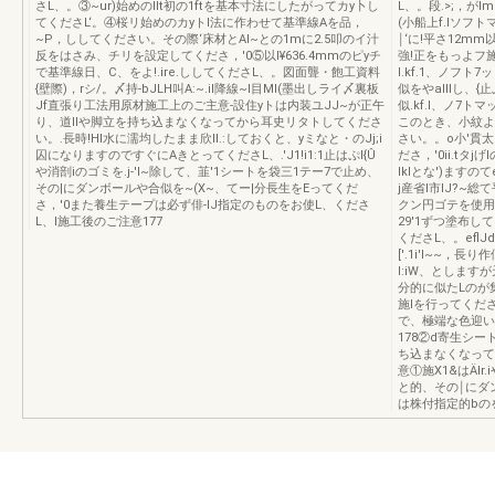
さL、。③~ur)始めのllt初の1ftを基本寸法にしたがってカy卜し
L、。段.>;，が
てくださL‘。④桜リ始めのカyトl法に作わせて基準線Aを品，
(小船上f.Iソフト
~P，ししてください。その際‘床材とAl~との1mに2.5叩のイ汁
￨‘に!平さ12m
反をはさみ、チリを設定してくださ，'0⑤以l¥636.4mmのピyチ
強!正をもっよフ
で基準線日、C、をよ!.ire.ししてくださL、。図面聾・飽工資料
I.kf.1、ノフト7ッ
{壁際)，rシ/。〆持-bJLH叫A:~.il降線~I目MI(墨出しライ〆裏板
似をやalllし、{
Jf直張り工法用原材施工上のご主意-設住yトは内装ユJJ~が正午
似.kf.l、ノ7
り、道IIや脚立を持ち込まなくなってから耳史リタトしてくださ
このとき、小紋よ
い。.長時!HI水に濡均したまま欣ll.:しておくと、yミなと・のJj;i
さい。。o小'貫太。e{
囚になりますのですぐにAきとってくださL、.'J1!i1:1止はぷI{Û
ださ，'0ii.tタ
や消剖iのゴミを.j-'I~除して、韮'1シートを袋三1テー7で止め、
Iklとな')ますのて
その|にダンボールや合似を~(X~、てー|分長生をEってくだ
j産省l市IJ?~
さ，'0また養生テープは必ず俳-IJ指定のものをお使L、くださ
クン円ゴテを使用し、
L、I施工後のご注意177
29'1ずつ塗布して
くださL、。eflJ
['.1i'l~~，長
l:iW、としま
分的に似たLのが
施lを行ってくださ
で、極端な色迎い洋的
178②d寄生シート
ち込まなくなって
意①施X1&はÄl
と的、その￨にダン
は株付指定的bの