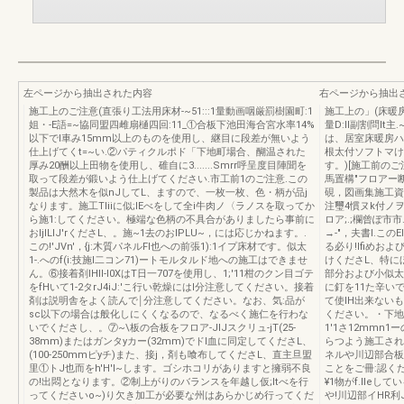
左ページから抽出された内容
右ページから抽出
施工上のご注意(直張り工法用床材-~51:::1量動画咽厳罰樹園町:1
施工上の」(床暖房用床材E:
姐・-E語=~協同盟四雌扇樋四回:11_①合板下池田海合宮水率14%
量D:lI副割問lt主.
以下でl車み15mm以上のものを使用し、継目に段差が無いよう
は、居室床暖房ハ
仕上げてくt=~い.②パティクルポド「下地町場合、醐温された
根太付ソフトマけ
厚み20酬以上田物を使用し、碓自に3.......Smrr呼呈度目陣聞を
す。)[施工前の
取って段差が鍛いよう仕上げてください.市工前1のご注意.この
馬置構"フロアー
製品は大然木を似nJしてL、ますので、一枚一枚、色・柄が品j
硯，図画集施工資
なります。施工TIiiに似;IEべをして全i牛肉ノ〈ラノスを取ってか
注璽4慣ヌk付ノ
ら施1:してください。極端な色柄の不具合がありましたら事前に
ロア;.;欄曾ぽ市
おIjILIJ'rくださL、。施~1去のおIPLU~，には応じかねます。.
→-"，夫書l.この
この!'JVn'，{j:木質パネルFl也への前張1):1イプ床材です。似太
る必り!lfiめお
1-.へのf(i:技施l二コン71)ートモルタルド地への施工はできませ
けくださL、特にほ
ん。⑥接着剤IHll-l0XはT日一707を使用し、1;'11柑のクン目ゴテ
部分および小似太
をfHいて1-2タrJ4iJ:'こ行い乾燥にはl分注意してください。接着
に釘を11た辛い
剤は説明舎をよく読んで￨分注意してください。なお、気:品が
て使IH出来ないも
sc以下の場合は般化しにくくなるので、なるべく施仁を行わな
ください。・下地
いでくださし、。⑦~\板の合板をフロア-JlJスクリュ-jT(25-
1'1さ12mmn
38mm)またはガンタyカー(32mm)でドI血に同定してくださL、
らつよう施工され
(100-250mmピyチ)また、接j，剤も喰布してくださL、直主旦盟
ネルや川辺部合板が
里①トJ也而をh'H'I~します。ゴシホコリがありますと擁弱不良
ことをご冊:認くだ
の!出悶となります。②制上がりのバランスを年越し仮;Itべを行
¥1物がf.lle
ってくださいo~)り欠き加工が必要な州はあらかじめ行ってくだ
や!川辺部イHR利