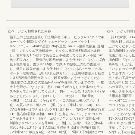
左ページから抽出された内容
右ページから抽出
施工上のご注意(直張り工法用床材【キューピック40X/ダイヤキ
-E語1:I;;m翫l
ューピック45GXII/ダイヤキューピックキューピック】-~~‘，
で厚み15，刷よ
æ5l:l;arr，~-E.=tIii!'C昌置l'P!a四亘翫..nn.-E.~量回取叡雇E週岨
上げてください.
~阻・マモルタル下地町場合、モルタル施工後3週間以上経過
厚み20冊以ょの
し、宮水準カ10%以下であること令確認してください.不陸!:2m
段羨が無いょっ仕
当り5"以内とし、部分的な凹凸が無いよう仕上げて〈ださい.Z合
場合l率、ワyク
仮下地白場合、吉水率14%以下で厚}1-12酬以上のむの告使用
商を粗〈した憧、
し、継目に段差が無いよう仕上げて〈ださい.(J'パーティクJレ
ていますので.一
ポート下地町吻合、調iHされた厚み15mll以上町物告使用し槌自
して全体のバラン
に3-5四段度的障間金取って、段差が黒いよう仕上げてください.
色・柄の不具合が
[施工前のご注意-この製品I~Ã~~-i'を佐川していますので、一枚
後のお申し出には
十主色附がJ~なリます。胞1~lmにfl.dÈべをして全体のrぐラン
への直張りタイプ
スを取ってから施1してくださL、拘~，:r~;な色'!1Gの不.!tイ?が
トモルタル下地へ
ありましたJンIÇJIijにおけ』し1'1'，<ださL、。施i:!量的
法用床材図面軍・施
j'-;lltLH!，(こは比、じかねます。・ニの製品はモルアノレl'1
ー一-.忌""ζ二ァ
也、本質パネルト地への11'(張。)タイプ床材です。1Jl)，1へ
ホコリがあリます
の"日産施lーはできません.クザピJ巳HA・・"院後手"ネ酬W7a胃
上がリのパランス
11﹂盤右{降着剤S事柄}/Tht①卜I也山を~N~'lt~します.ゴムホ
IJILJ:が必'2
コ'1がありますと、lHiイ、μの)~;t1"1となtリ)ます.②世似~Iリ
TB-IO又はTB-
川j川lがリのパランスを号h雌Eし、胞[，山[自削'，i'Í全ぞ{休4本
押E1HIïは7ン目
三のJ法6よLU1叩~ます.".次kにリ蝦長リh始f古i的円j峠1出巴
注意してくださL
い'中巾vい‘;1線担を4全、体のJ，峠t正，P司叩+干"純線tと‘l'τ1
がずC以下の掛合