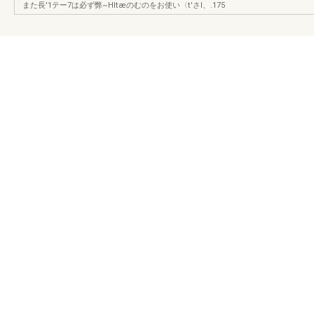
また長'1テー7は必ず弊~Hltæのむのをお使い〈t'さI、.175