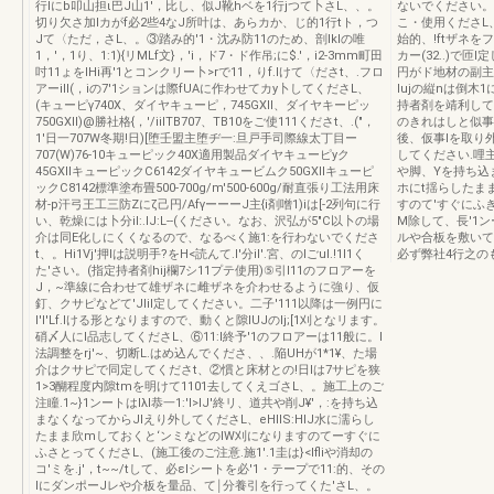
行lにb叩山担ι巴J山1'，比し、似J靴hベを1行jつて卜さL、、。
ないでください。桜1
切り欠さ加lカがf必2些4なJ所叶は、あらカか、じ的1行tト，つ
こ・使用くださL、④
Jて〈ただ，さL、。③踏み的'1・沈み防11のため、剖Iklの唯
始的、!ftザネをフ
1，'，1り、1:1){リMLf文}，'i，ド7・ド作吊;に$.'，i2-3mm町田
カー(32..)で匝
吋11ょをlHi再'1とコンクリー卜>rで11，りf.Iけて〈ださt、.フロ
円がド地材の副主
アーill(，iの7'1ションは際fUAに作わせてカy卜してくださL、
lujの縦nは倒
(キューピγ740X、ダイヤキューピ，745GXII、ダイヤキーピッ
持者剤を靖利して
750GXII)@勝社格{，'/iiITB707、TB10をご使111くださt、.("，
のきれはしと似事
1'日一707W冬期!日)[堕壬盟主堕ヂ一:旦戸手司際線太丁目ー
後、仮事Iを取り
707(W)76-10キューピック40X適用製品ダイヤキューピyク
してください.哩主盟
45GXIIキューピックC6142ダイヤキュービムク50GXIIキューピ
や脚、Yを持ち込
ックC8142標準塗布畳500-700g/m'500-600g/耐直張り工法用床
ホにt揺らしたまま
材-p汗弓王工三防Zにζ己円/AfγーーーJ主{i剤噌1)iは[-2列句に行
すのて'すぐにふき
い、乾燥には卜分il:.lJ:L--(ください。なお、沢弘が5"C以卜の場
M除して、長'1ン
介は同E化しにくくなるので、なるべく施1:を行わないでくださ
ルや合板を敷いて
t、。Hi1Vj'押lは説明手?をH<読んて.l'分iI'.宮、のlごul.!1I1く
必ず弊社4行之の
た'さい。(指定持者剤hij欄7シ11プテ使用)⑤引I11のフロアーを
J，~準線に合わせて雄ザネに雌ザネを介わせるように強り、仮
釘、クサピなどて'JliI定してください。二子'111以降は一例円に
l'I'Lf.Iける形となりますので、動くと隙IUJのIj;[1刈となリます。
硝〆人にl品志してくださL、⑥11:l終予'1のフロアーは11般に。l
法調整をrj'~、切断L.はめ込んでくださ、、.陥UHが1*1¥、た場
介はクサピで同定してくださt、②慣と床材との!日lは7サピを狭
1>3醐程度内隙tmを明けて1101去してくえゴさL、。施工上のご
注瞳.1~}1ンートはlλl恭一1:'I>lJ'終リ、道共や削J¥'，:を持ち込
まなくなってからJIえり外してくださL、eHIIS:HlJ水に濡らし
たまま欣mしておくと‘ンミなどのIW刈になりますのてーすぐに
ふさとってくださL、(施工後のご注意.施1'.1圭は}<Ifliや消却の
コ'ミを.j'，t~~/tして、必εlシートを必'1・テープで11:的、その
lにダンポーJレや介板を量品、て￨分養引を行ってくた'さL、。