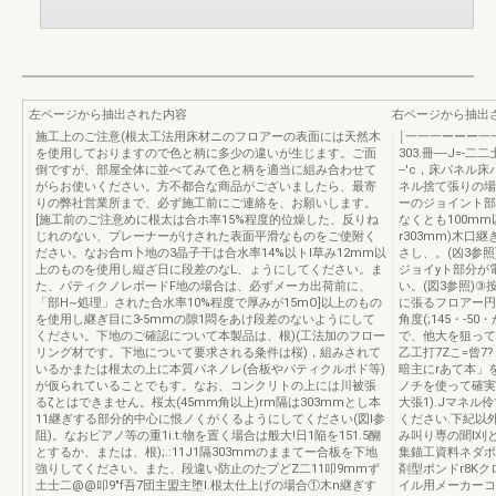
左ページから抽出された内容
右ページから抽出
施工上のご注意(根太工法用床材ニのフロアーの表面には天然木
￨一一一ーーー一一
を使用しておりますので色と柄に多少の違いが生じます。ご面
303.冊----J=
倒ですが、部屋全体に並べてみて色と柄を適当に組み合わせて
--'c，床パネル
がらお使いください。方不都合な商品がございましたら、最寄
ネル捨て張りの場
りの弊社営業所まで、必ず施工前にご連絡を、お願いします。
ーのジョイント部
[施工前のご注意めに根太は合ホ率15%程度的位燥した、反りね
なくとも100mm
じれのない、プレーナーがけされた表面平滑なものをご使附く
r303mm)木
ださい。なお合m卜地の3晶子干は合水率14%以トl草み12mm以
さし、。(凶3参
上のものを使用し縦ざ日に段差のなL、ょうにしてください。ま
ジョイyト部分が
た、パティクノレボードF地の場合は、必ずメーカ出荷前に、
い。(図3参照)
「部H~処理」された合水率10%程度で厚みが15mO]以上のもの
に張るフロアー円
を使用し継ぎ目に3-5mmの隙1悶をあけ段差のないようにして
角度(;145・-
ください。下地のご確認について本製品は、根)(工法加のフロー
で、他大を狙って打
リング材です。下地について要求される粂件は桜)，組みされて
乙工打7Zこ=曾7
いるかまたは根太の上に本質パネノレ(合板やパティクルポド等)
暗主にrあて本」を
が仮られていることでもす。なお、コンクリトの上には川被張
ノチを使って確実
るζとはできません。桜太(45mm角以上)rm隔は303mmとし本
大張1).Jマネル伶
11継ぎする部分的中心に恨ノくがくるようにしてください(図l参
ください.下紀以外
阻)。なおピアノ等の重1i.t:物を置く場合は般大!日1陥を151.5醐
み叫り専の聞l刈とな
とするか、または、根);.:11J1隔303mmのままてー合板を下地
集錨工資料ネダポ
強りしてください。また、段違い防止のたプどZ二11叩9mmず
剤型ポンドr8K
土士二@@叩9"f吾7団主盟主堕l.根太仕上げの場合①木n継ぎす
イル用メーカーコ