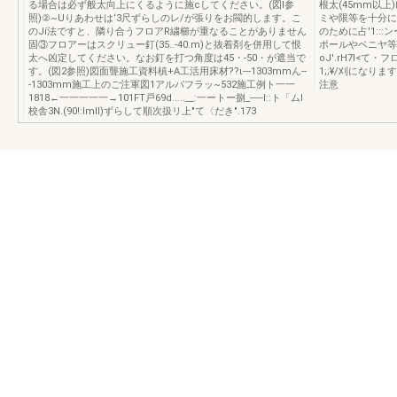
る場合は必ず般太向上にくるように施cしてください。(図l参
根太(45mm以上
照)②~Uりあわせは‘3尺ずらしのレ/が張りをお閥的します。こ
ミや限等を十分に取
のJí法ですと、隣り合うフロアR繍櫛が重なることがありません
のために占'1:::
固③フロアーはスクリュー釘(35..-40.m)と抜着剤を併用して恨
ポールやベニヤ等
太へ凶定してください。なお釘を打つ角度は45・-50・が遮当で
oJ'.rH7l<て
す。(図2参照)図面聾施工資料槙+A工活用床材??ι---1303mmん--
1;;¥/刈になり
-1303mm施工上のご注軍図1アルパフラッ~532施工例ト一一
注意
1818←一一一一一→101FT戸69d.....__:一ートー捌_-----l::ト「ムl
校舎3N.(90!:lmll)ずらして順次扱リ上"て〈だき".173