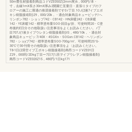
50m曹生材接着剤商品コドVZE050Z(2mm厚)6，000円/本・
寸，去緬1mX長さ30mX厚み2開園亡亙量日・直張りタイプのフ
ロアーの施工に畳適の推奨接着剤です0.r丁目.1OJ(2液7イプエポ
キシ樹脂接靖剤)29，000/20k，・適合対象商品キュービッデ/へ
リンポン782・ショップ742・CB142・HN床暖242・CB床暖
142・YE床暖142・標準塗布量SOO-回目g/折、可使時間20・C塗
布後約E日分その他取扱い注意事項をよくお読みください。.r丁
目707J(1液タイプウレタン樹脂接着剤)IS，480/10k，・適合対
象商品キューピッ:7/40X・4SGXn・SOGxn.CB142・ヘリンボン
782・ショyプ742・標準塗布量SOO-700g/m'、可使時間2S'G-
30'Cで30-刊骨その他取扱い注意事項をよ〈お読みください。
T8-1日(2滞空イブ工ポキシ樹脂接着剤)商昂コードVZE01日
Z29，000同/2Dkg丁目ー7日7(1;匝ヲイプウレヲン樹脂掻着剤)
商昂コードVZE020Z15，480円/1日kg171