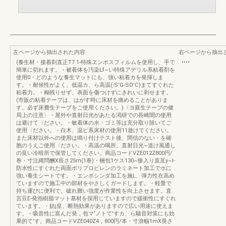
左ページから抽出された内容
右ページから抽出
(養生材・接着剤直正T7.1-特殊ヱンポスフィルムを使用し、手で
••••
簡単に切れます。・被着体を汚染Lf~い特殊アデリル系粘着剤を
使用0・どのような養生マットにも、強い粘着カを発揮しま
す。・耐候性がよく、低温カ、ら高温(-S'G-SO'C)まてすぐれた
粘着力。・糊残りせず、表面を傷つけずにきれいに剥せます。
(市販の粘着テープは、はがす時に床材を痛めることがありま
す。必ず床費生テープをご使用ください。)〈ヨ庭生テープの健
局上の注意〉・屋外や直射日光があたる渇研での長崎聞の使用
は避けて〈ださい。・敏着体の水・ゴミ等は充分取り除いてご
使用〈ださい。・白木、温ピ系床材の使用11遊けてください。
また床材以外への使用は鳴り付けテスト後、間信のない・を確
胞のうえご使用〈ださい。・高温の喝所、直射日光~道け風通し
の良い冷暗所で保管してください。商品コードVZE012Z800円/
巻・寸注縄問酬X長さ25m(1巻)・梱包1ケス130~惨入り直亙y~I-
防水性にすぐれた両面ポリプロピレンのラミネート加工でホに
強い養生シートです。・エンボシンダ加工を施L、弾力性在高め
ていますので施工中の部材をやさしくガードします。・軽量で
持ち運びに便利で、破れ難い強度が作業性を向上させます。直
言豆E-発泡樹脂マット基材を採用じていますので緩衝性にすぐれ
ています。・妨j皇、断熱効果がありますので広い用途に使えま
す。・吸音性に富んだ発，包マ‘ノトて'すカ、ら騒音対策にも効
果的て'す。商品コードVZE040Z4，800円/本・寸浪幅1mX畏さ