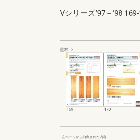
Vシリーズ’97－’98 169-1
壁材
169
170
左ページから抽出された内容