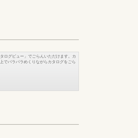
タログビュー」でごらんいただけます。カ
b上でパラパラめくりながらカタログをごら