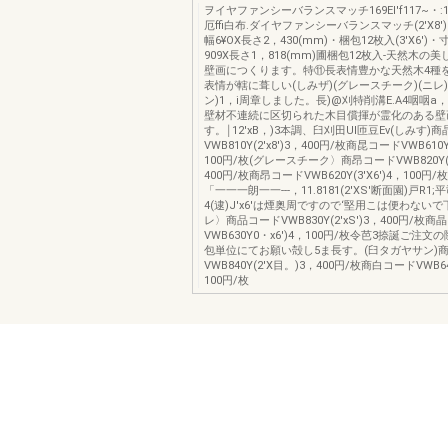
ヲイヤファンシーバランスマッチ169El'f117~・:11
厄ffi白布.ダイヤファンシーバランスマッチ(2'X8'
幅6¥OX長さ2，430(mm)・梱包12枚入(3'X6')
909X長さ1，818(mm)圃梱包12枚入-天然木の
壁画につくります。特⑪長表情豊かな天然木4種
表情が轄に葺しい(しみザ)(グレースチーク)(ニレ
ン)1，i周章しました。長)@刈特削溝E.A4咽咽a
壁材不連続に区切られた木目償揮が霊化のある壁
す。￨12'xB，)3本調、臼刈田Ul匝豆Ev(しみす)
VWB810Y(2'x8')3，400円/枚商昆コードVWB610Y
100円/枚(グレースチーク〉商昂コードVWB820Y(2
400円/枚商昂コードVWB620Y(3'X6')4，100円/枚
「一一一朗一一---，11.8181(2'XS'断面園)戸R1
4(逮)J'x6'は煙奥周ですので‘堅用こは便わないで
レ〉商品コードVWB830Y(2'xS')3，400円/枚商
VWB630Y0・x6')4，100円/枚令芭3捺誕ご注文
包単位にてお願い殻し5ま長す。(臼タガヤサン)
VWB840Y(2'X目。)3，400円/枚商白コードVWB64
100円/枚