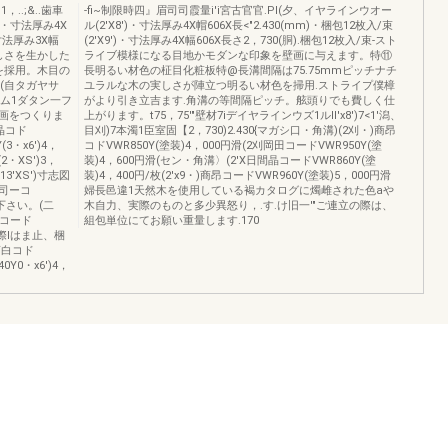
，..;&..歯車
-fi~制限時四』眉司司霞量i'i宮古官官.Pl(夕、イヤラインウオー
)・寸法厚み4X
ル(2'X8')・寸法厚み4X帽606X長<"2.430(mm)・梱包12枚入/束
・寸法厚み3X幅
(2'X9')・寸法厚み4X幅606X長さ2，730(胴).梱包12枚入/束-スト
美しさを生かした
ライブ模様になる目地かモダンな印象を壁画に与えます。特⑪
を採用。木目の
長明るい材色の柾目化粧板特@長溝間隔は75.75mmピッチナチ
)(自タガヤサ
ユラルな木の実しさが陣立つ明るい材色を掃用.ストライプ僕樟
，ム1ダタン一フ
がより引き立吉ます.角溝の等間隔ピッチ。舷頭りでも費しく仕
画をつくりま
上がります。t75，75'"壁材7iデイヤラインウズ1ルII'x8')7<1'潟、
商晶コド
目刈)7本濁1臣室固【2，730)2.430{マガシ口・角溝)(2刈・)商昂
(3・x6')4，
コドVWR850Y(塗装)4，000円滑(2刈岡田コードVWR950Y(塗
・XS')3，
装)4，600円滑(セン・角溝〉(2'X日間晶コードVWR860Y(塗
13'XS')寸志図
装)4，400円/枚(2'x9・)商昂コードVWR960Y(塗装)5，000円滑
;平司ーコ
婦長邑違1天然木を使用している褐カタログに燭雌された色aや
下さい。(二
木自力、実際のものと多少異怒り，.す.け旧一'"ご連立の際は、
晶コード
組包単位にてお願い重量します.170
の際lはま止、梱
商白コド
0Y0・x6')4，