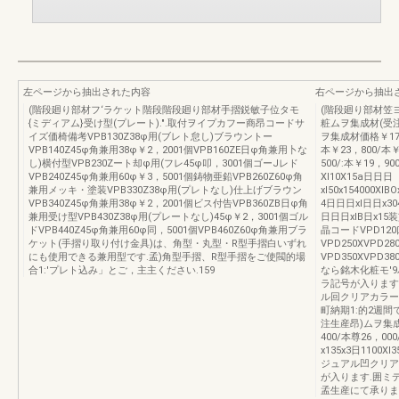
左ページから抽出された内容
右ページから抽出
(階段廻り部材フ‘ラケット階段階段廻り部材手摺鋭敏子位タモ
(階段廻り部材笠
{ミディアム}受け型(プレート).".取付ヲイプカフー商昂コードサ
粧ムヲ集成材(受
イズ価椅備考VPB130Z38φ用(ブレト怠し)ブラウントー
ヲ集成材価格￥17，
VPB140Z45φ角兼用38φ￥2，2001個VPB160ZE日φ角兼用卜な
本￥23，800/本￥
し)横付型VPB230Zート却φ用(フレ45φ叩，3001個ゴーJレド
500/:本￥19，9
VPB240Z45φ角兼用60φ￥3，5001個鋳物亜鉛VPB260Z60φ角
Xl10X15a日日日
兼用メッキ・塗装VPB330Z38φ用(プレトなし)仕上げブラウン
xl50x154000XIB
VPB340Z45φ角兼用38φ￥2，2001個ビス付告VPB360ZB日φ角
4日日日xl日日x304
兼用受け型VPB430Z38φ用(プレートなし)45φ￥2，3001個ゴル
日日日xlB日x
ドVPB440Z45φ角兼用60φ同，5001個VPB460Z60φ角兼用ブラ
晶コードVPD120口
ケット(手摺り取り付け金具)は、角型・丸型・R型手摺白いずれ
VPD250XVPD28
にも使用できる兼用型です.孟)角型手摺、R型手摺をご使閥的場
VPD350XVPD
合1:'プレト込み」とご，主主ください.159
なら銘木化粧モ'
ラ記号が入ります
ル回クリアカラー
町納期1:的2週間
注生産昂)ムヲ集成材
400/本尊26，00
x135x3日1100
ジュアル凹クリア
が入ります.囲ミ
孟生産にて承りま