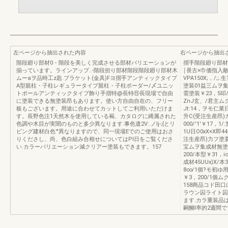
左ページから抽出された内容
右ページから抽出
階段廻り部材0・階段を美しく完成させる部材バリエーションが
摺手階段廻り部材
揃っています。ラインアップ..-階段担り部材階段階段廻り部材木
￨畏古×巾価指入敵
ムーaヲ品時工z匙.ブラケット(金具)Fヨ摺手アンティックタイプ
VPA150X;，/;;
A型親柱・子柱レギュラータイプ親柱・子柱ボーダー/〆ユニッ
塗装01益三ムヲ集成
トポールアンティックタイプ飾り手摺特@長特⑪長現場で自由
需塗装￥23，5叩
に塗装できる無塗装昂もあります。使い方自由自在の、フリー
ZnJ玄、/君主ム
板もございます。用途に合わせてカットしてご利用いただけま
Jt:14，ヲモ仁業
す。長野色注1天然木を使用している褐、カタログに縄属された
升C(受注生産昂)
色調や木目が実聞のものと多少異なります.事色遣2V:.ノIj-;{とリ
000/'1'￥17，
ビング建材白色'"異なりますので、同一現場Eでのご使用はおさ
1U日O0xX×X即
りくださし、尚、色白組み合相せについてはPI日をご覧くださ
注生産昂)力フ塗蓑
い.カラーバリエーション減クリアー塗装もできます。157
宝ムヲ集成材無塗装
200/本型￥31，
成材45UUx)X/本
8∞/1個?モ初ゆ用
￥3，200/1
158商品コド田口
ラウン囚ライト囚
ます.カラ重装品は
嗣醐l率的2週間で