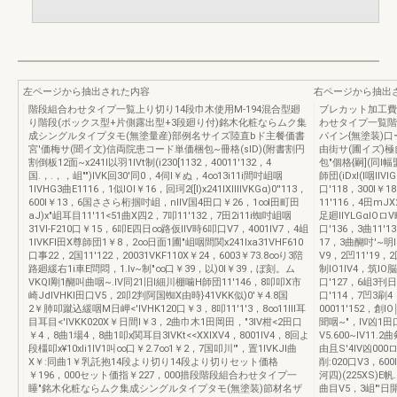
左ページから抽出された内容
右ページから抽出
階段組合わせタイプ一覧上り切り14段巾木使用M-194混合型廻
ブレカット加工費
り階段(ボックス型+片側露出型+3段廻り付)銘木化粧ならムク集
わせタイプ一覧階
成シングルタイプタモ(無塗量産)部例名サイズ陸直bド主餐価書
パイン{無塗装)
宮'価梅サ(聞イ文)信両院患コード単価梱包~冊格(sID)(附書割円
由街サ(圃イズ)
割倒板12面~x241l以羽1IVt制(i230[1132，40011'132，4
包"個格{嗣](同l幅盟
国.，.，，岨"")IVK回30'同0，4伺l￥ぬ，4∞13i11i間吋岨咽
師団(iDxl(l咽IIV
1IVHG3曲E1116，1似lOl￥16，回珂2{[I)x241lXllIIVKGα)0''113，
口'118，300l￥1
600l￥13，6国ささら桁掴吋岨，nIIV国4田口￥26，1∞l田町田
11'116，4田mJX2
aJ)x"岨耳目11'11<51曲X四2，7叩11'132，7田2i11i蜘吋岨咽
足廻IIYLGαlOロV
31Vl-F210口￥15，6叩E四日∞路仮IIV時6叩口V7，4001IV7，4岨
口'136，3曲11'1
1IVKFl田X尊師団1￥8，2∞日面1圃"岨咽間関x241lxa31VHF610
17，3曲醐吋'~明ll
口事22，2国11'122，20031VKF110X￥24，6003￥73.8∞り3陪
V9，2凹11'19，2
路廻緩右1i車E問悶，1.lv~制"∞口￥39，以)0l￥39，ぼ刻。ム
制lO1IV4，筑l
VKQl剛1醐叫曲咽~.IV同21旧l細川棚噛H師団11'146，8叩叩X市
口'127，6岨3刊日冊
崎JdIVHKl田口V5，2叩2判阿国蜘X由時}41VKK似)0'￥4.8国
口'114，7凹3刷
2￥肺叩蹴込緩咽M日岬<'IVHK120口￥3，8叩11'1'3，8∞11Ill耳
00011'152，創
目耳目<'IVKK020X￥日間l￥3，2曲巾木1田岡田，"3IV柑<2田口
聞咽~"，IV凶1田口"
￥4，8曲1場4，8曲1叩x関耳目3IVKt<<XXlXV4，8001IV4，8回よ
V5.600~IV11.
段橿叩x¥10xli1IV1叫∞口￥2.7∞1￥2，7国叩川'"，置1IVKJl曲
由且S'4IV凶000ロ
X￥:同曲1￥乳託抱14段より切り14段より切りセット価格
削:020口V3，60
￥196，000セット価指￥227，000措段階段組合わせタイプ一
河四)(225XS)E帆.
睡"銘木化粧ならムク集成シングルタイプタモ(無塗装)節材名ザ
曲目V5，3岨"'日開