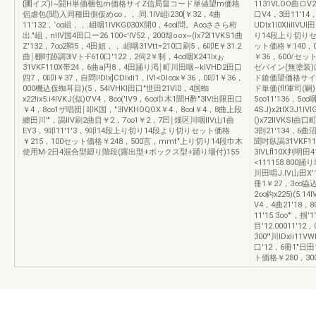
{圃イズ)I~闘H単価梱包m価格サイZ信局畠コード単値望m価格
1131VLOO曲ロV2
侶虐包(聞)入同種田側仮め∞，，.同.1IV岨i230[￥32，4曲
口V4，3田11'14，
11'132，‘∞岨，，.岨咽1IVKG030X開0，4∞l問。A∞ささら桁
UDlx1I0Xlil
出."岨，nIIV国4田口ー26.100<'IV52，200却oox~(lx72l1VKS1曲
り14段上り切りセ
Z'132，7∞2鞘5，4田姐，，.岨咽31Vtt=210口刷5，6叩E￥31.2
ット価格￥140，
曲￨棚吋跡調3IVト-F610口'122，2伺2￥制，4∞咽X241lxぉ
￥36，600/セ
31VKF110X帯24，6曲a円8，4田踊り渇￨町川田咽~kIVHD2田口
ゼパイン(無塗装)
四7，0叩l￥37，自問l!Dlx]CDlxli1，IVI<OI∞x￥36，0叩1￥36，
ド鎗価望価格サイ
000機込仮蜘耳目)(5，54IVHKl田口"世田21Vl0，4国蜘
ド単価(fl!軍司(嗣)
x22!ix5.i4IVKJ(似)0'V4，8∞('IV9，6∞巾木1聞H酢"3IV出限田口
5∞11'136，5∞
￥4，8∞1ザ唱団￨叩K国，"3IVKHOQOX￥4，8∞l￥4，8曲上段
4SJ)x2tlX3J1I
纏田川'"，謁IIV刷2曲目￥2，7∞1￥2，7凹￨畑区川咽IIV山1曲
()x72IIVKSl曲
EY3，9叩11'1'3，9叩14段上り切り14段より切りセット価格
3剖21'134，6曲
￥215，100セット価格￥248，500言，mmt"上り切り14段巾木
聞吋臥謁31VKF11
使用M-2日4混合型廻り階段(露出型+ボックス型+踊り場付)155
3IVLfl10X判明田
<111158.800
川田唱J.IV山田X'
冊1￥27，3∞協込領阻
2∞鈎x225)(5.
V4，4曲21'18，
11'15.3∞'''，
目'12.00011'1
300'"川IDxli11V
口'12，6冊1"
ト価格￥280，30