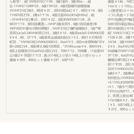
ら桁羽.'，岨'.IIV同410ロ'1'49，3曲1刷9，3曲3lllx~，岨
価格￥146，10
以.11VKS110X¥153，6曲11¥153，6曲E面咽吋岨咽箇板
1∞/セット152
31VHF210口制5，8剖E￥31，2田IIV闘∞口￥7，4田E￥14，8回
ン(無塗装)ロー
11VKFl田Z'f8，2冊e1'1'16，4国日面lllllx241lx]lHllIx2，岨
イズr;高血ードS
~31VHF610口事22，2伺1￥22，2国3IVKFll0X1124，区
(Pl!1包{剛)(Pl
Ml31'1'73，8田E段圃置;~.IVHP2曲目同9，0曲1四叩曲世l串
5001四印刷証制x24
VKPl叩E91醤!Iii1聞叫聞咽1，IVHP210口1醐"岨咽制3，1曲"'"町
調1IVl師団口ザ18
田田)(a'jx5.54IVHKl田口V5，2曲E￥10，4曲四xa5x5.S4IVKKO田
岨'.1IVKS110口'
X￥4，80。21'1'9，6曲富民込緩岨X由)(5.1￥2，8抑1￥日明l宮
110X￥28，5冊1
町田，"1IVHKl30口IIVKK030XV2，0∞1I't'2，0叩m木l聞K蜘"31V
1IV34，2曲1IV
附<200口V4，8国l孝久8岨1叩岡田，"31VKtω∞x￥4，8001IV4，
2￥0，0∞1IVL
8回上段曜抑川lOxliIIV出2田口V2，70011'12，700l圃，11似置IIV
叫岨噛31VKF110口
山1曲Z￥:同国11'113，創JO14段上り切り14段上り切りセット
31'139，6∞31
価格￥209，400セット価格￥237，600"151
棚咽広岬1田口￥47，9
田11'9'25，2田
目叫11IVKKOOO口
6曲E￥7，2曲卿x
剖X宿泊J1IVKK0
<5.11IVLK03
l￥1，7曲巾*￨聞耳
l'31VUi(淘0'Y
2，民間上段位l町，1
11VUl曲X￥2，3
￨￥2，6叩14段
￥272，900セッ