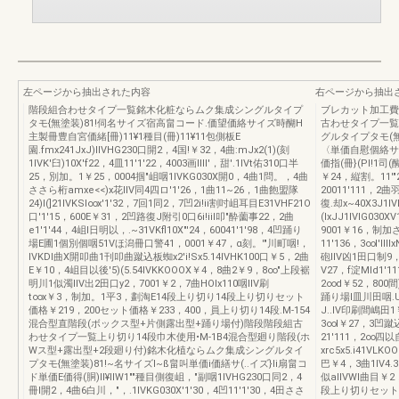
左ページから抽出された内容
右ページから抽出
階段組合わせタイプ一覧銘木化粧ならムク集成シングルタイプ
ブレカット加工費{
タモ{無塗装)81!伺名サイズ宿高畠コード.価望価絡サイズ時醐H
古わせタイプ一覧
主製冊豊自宮価緒[冊)11¥1種目(冊)11¥11包側板E
グルタイプタモ(
園.fmx241JxJ)IIVHG230口開2，4国!￥32，4曲:mJx2(1)(刻
〈単価自慰個絡サ
1IVK'臼)10X'f22，4皿11'1'22，4003画lIIl'，甜'.1IVt佑310口半
価指(冊}(Pl!1司(
25，別加。1￥25，0004掴"岨咽1IVKG030X開0，4曲1問。，4曲
￥24，縦割。11'"2
ささら桁amxe<<)x花IIV同4四ロ'1'26，1曲11~26，1曲飽盟隊
20011'111，2曲
24)l(]21IVKSl∞x'1'32，7回1同2，7凹2i!ii割吋岨耳目E31VHF21O
復.却x~40X3J1IV
口'1'15，600E￥31，2凹路復J附引0口6i!iil叩"酔薗事22，2曲
(IxJJ1IVlG030
e1'1'44，4岨l日明以，.~31VKfl10X"'24，60041'1'98，4凹踊り
9001￥16，制加さ
場E圃1個別個咽51Vほ潟冊口警41，0001￥47，α刻。'"川町咽!，
11'136，3∞l'I
IVKDl曲X開叩曲1刊叩曲蹴込板蜘x2'i!Sx5.14IVHK100口￥5，2曲
砲IIV凶1田口制9，
E￥10，4岨目以後'5)(5.54IVKKOOOX￥4，8曲2￥9，8∞"上段裾
V27，f淀Mld1'1
明川1似濁IIV出2田口y2，7001￥2，7曲HOIx110咽IIV刷
2∞d￥52，800間)
t∞x￥3，制加。1平3，劃淘E14段上り切り14段上り切りセット
踊り場l皿川田咽.U
価格￥219，200セット価格￥233，400，員上り切り14段.M-154
J..IV印刷間嶋田1
混合型直階段(ボックス型+片側露出型+踊り場付)階段階段組古
3∞l￥27，3凹蹴込
わせタイプ一覧上り切り14段巾木使用•M-1B4混合型廻り階段(ホ
21'111，2∞四以自
Wス型+露出型+2段廻り付)銘木化植ならムク集成シングルタイ
xrc5x5.i41VL
プタモ{無塗装)81!~名サイズI~ß畠叫単価i価繕サ(..イズ}Ii扇畠コ
巴￥4，3曲1IV4.3∞
ド単価E価得(胴)II¥IIW1""種目側復岨，"副咽1IVHG230口同2，4
似allVWl曲目￥
冊l開2，4曲6白川，"，.1IVKG030X'1'30，4凹11'1'30，4田ささ
段上り切りセット価