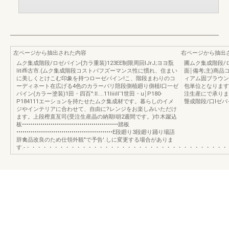
左ページから抽出された内容
右ページから抽出
ムク集成階段/ロゼパイン{力ラ重装)123EE制限周回IJrJ;ヨヨ翫
圃ムク集成階段/
litiffi古市.(ムク集成階段コストパフズーマンス性に慣れ、住まい
面￨備考;主)商
に美しくとけこむ印象を持つローゼパイン!こ、階段まわりのコ
ィアム固ブラウン
ーディネート在広げる4色のカラーパリ陪段側植廻り側植l口一ゼ
包単位となります
パイン(カラー塗装)1田・四百":Il....11liiill‘1世田・u￨P180-
注生産にで承りま
P184111エーションを持たせたムク集成材です。暮らしのイメ
聾成階段/口lゼパイ
ジやインテリアに合わせて、自由に?レンジをお楽しみいただけ
ます。上段樫直亙司(受注生産晶の納期l胡2週間です。)巾木蹴込
板•••••••••••••••••••••••••••••••••••••••••••••••踏板
•••••••••••••••••••••••••••••••••••••••••••••••E段廻り3段廻り踊り場語
辞禽品改良のため仕領外観"で予告'.しに変更する場合がありま
す.-・・・・・・・・・・・・・・・・・・・・・・・・・・・・・・・・・・・・・.....