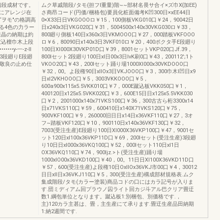
集成階段成材です。
ムク草戚階段/タモ(担フl重量)階~~部材名畏サ合イ×ズ巾X{加EE)
にアレンジ在
さ商昂コード(円価/梱格包)要員化粧面備考K凹300日×xEE44日
ヲモ"の格調高
0×X33日日VKGOOOロ￥15，100側板VKG010口￥24，90042日
る4色の力ラー
日x240x3日VKG020口￥31，5004500x140x30VKG030ロ￥33，
産晶の納期は約
800廻り側板140日x360x3日VKMOOO口￥27，000踏板VKFOOO
蹴込檀巾木上段
ロ￥6，80090日x140x3日3VKF010ロ￥20，400ポクタ手E段廻り
••••••y-一-z-Il
100日XI000X30VKP01D口￥39，8001セットVKP020口Jf.39，
•••踊り唱3段廻りE段廻
800lセット2段廻り100日xl日00x3日IvK刷0口￥43，200112';1ト
•••調阪商品敬良の止め仕
VKOO20口￥43，200lセット踊り場1000XI000x30VKDOOO口
￥32，00。よ段権90日xIIOx3日VKJOOO口￥3，300巾木l凹日x9
日xl2VKHOOO口￥5，3003VKKOOO口￥5，
600a900x115x5.5VKK010口￥7，000E蹴込板VKK050口￥1，
400120日x125x5.5VKK020口￥3，600E15日日x125x5.5VKK030
口￥2，2001000x140x71VKS100口￥36，300古古ら桁3300x14
日x71VKS110口￥59，600410日x140X71VKS120口￥75，
900VKF100口￥9，260000旧日日x14日x36VKF110口￥27，3オ
フ~踏板VKF120口￥10，900110日x140x36VKF130口￥32，
7003(受注生産)E段廻り100日XI000X36VKP100口￥47，9001セ
ット120日xl100x36VKP11D口￥69，200lセット(受注生産)3段廻
り10日日xl000x36VKQ100口￥52，000lセット110日xl1日
OX36VKQ110口￥74，900Ijz.>ト(受注生産)踊り場
1000xlO00x36VKD100口￥40，00。11日日Xl100X36VKD11D口
￥57，600(受注生産)よ段権10日OxllOx36VKJ市00口￥4，30012
日日xll日x36VKJ110口￥5，300(受注生産)構成部材規格表.ムク
集成階段/タモ(カラー塗装)商品コドの口にはカラ記号が入りま
す.団ミディアム回プラウノ囚ライト回カジ斗アル巴クリア畳迂
数1.綱包単位となります。蹴込板1:別梱包、別価格です.，
主)120カラ主甚は、畳，主生産にて承ります.畳迂生産品田納期
1:納2週間です.