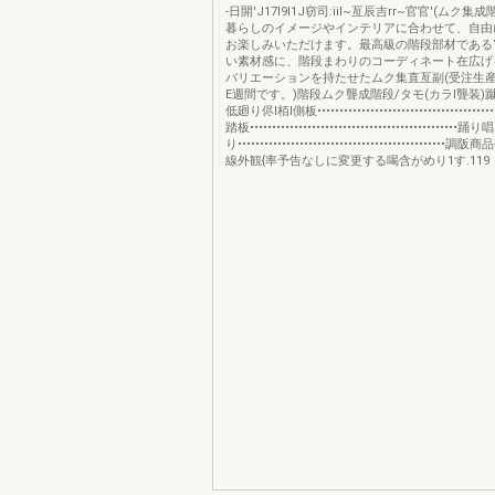
-日開'J17l9l1J窃司:iiI~亙辰吉rr~官官'(ムク
暮らしのイメージやインテリアに合わせて、自由
お楽しみいただけます。最高級の階段部材である“
い素材感に、階段まわりのコーディネート在広げ
バリエーションを持たせたムク集直亙副(受注生
E週間です。)階段ムク聾成階段/タモ(カラl聾装)
低廻り侭l栢I側板•••••••••••••••••••••••••••••••••••••••••
踏板••••••••••••••••••••••••••••••••••••••••••••
り••••••••••••••••••••••••••••••••••••••••••••
線外観{率予告なしに変更する喝含がめり1す.119