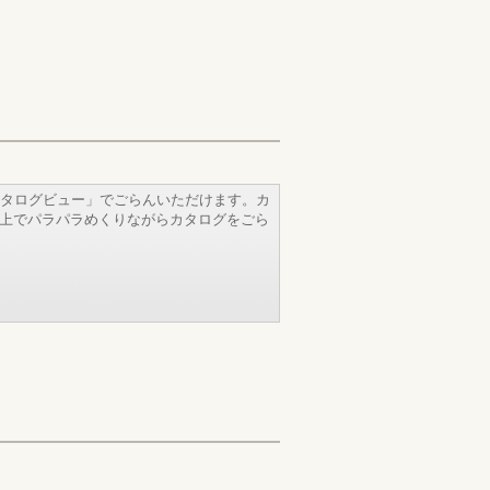
タログビュー」でごらんいただけます。カ
b上でパラパラめくりながらカタログをごら