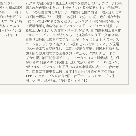
ク集成階段-グレード
ムク軍成階段陪段@色主主1天然木を使用している‘カタログに掲
段ムク草成階段
麗された色調や本自力、lU慢のものと多少契怒ります..色調2Vン
の州一一一軒イ
リーZの暗隠霞句とリピンクIJ勾由階段部門白色I.U唱え返ります
qdEせ特⑪長
のて同一規唱でのご使用，.あざけ〈ださい。尚、色白掴み合わ
/OOOO$1柄
ttについてはPlOをご覧ください.カンユアJレ特@長特@長ライ
部材てーあり.
ト現場作業を簡略化するプレカット加工コンピュータ制掴によ
ローゼハインコ
る加工tJ¥仕上がりの貴重・均ー{じを実理。町内麿弘加工を可能
ています115
にするコンビュータ榔聞だから二そJ見鳴での加工ミ入キス:臨
み唱リ田原因に伝る不安定な仕上がりをな〈します.カラーパリ
エーションプラウノ議クリア-~援もご~います.ミディアム現場
での作業工程在簡略化し、工期の短縮在実現。階段材町輯か私
加工節分割見唱でする必要を無〈すため、作業町スピードアッ
プカ句能に刷工闘争坦民主"，ニトータルコスト町低減にもつ生
がります.到底Pl85に尭i主.射E般して討ります.!t!1.600~盟￥3，
6咽￥4.500プレカット加工代1&#歯車車現喝の納まりに合わぜ
て、自白に寸先主加工数します.l直部分/1段直荷耳ア否肩百
11:!':;~￨片オープン直節分/'段ト昔子士二云lフレオープン使
用'Il*オl率、規格品にて受けゑります.116