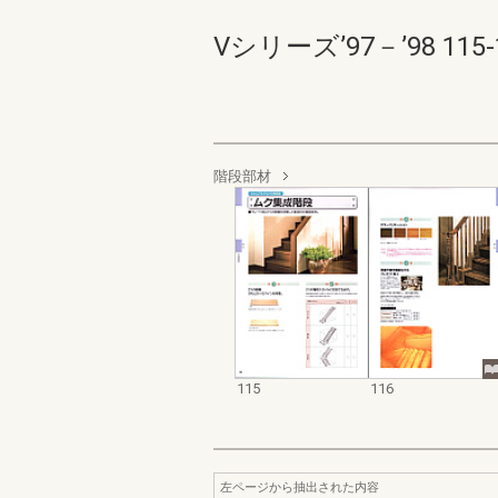
Vシリーズ’97－’98 115-1
階段部材
115
116
左ページから抽出された内容