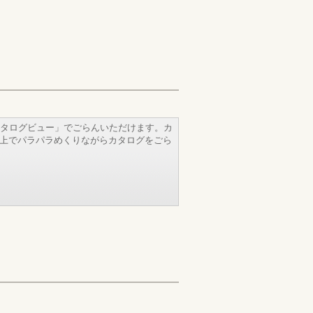
タログビュー」でごらんいただけます。カ
b上でパラパラめくりながらカタログをごら