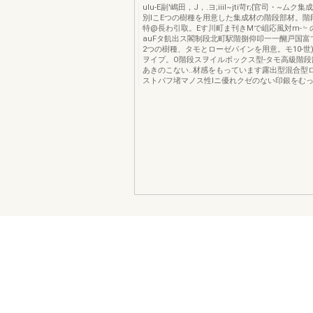
ulu-E副'嶋田，J，.ヨ;iiiI~jti苛r;{官司・~ム
別lこEつの樹種を用意した集成材の階段部材。階
特@長わ引取。Eす川町ま刊きMで岨応風対m-﹄
auFタ飢出ス閣制段北町駅階捌仰叩一一醐戸国富て
2つの樹種、タモとローゼパインを用意。モ10-世)(1
ヲイプ。O階段スヲイルボックス型-タモ高級階段
あきのこない..材感をもっています露出型混合型
ストパフ堵マノス性lニ優れクゼのない印銀をむっ